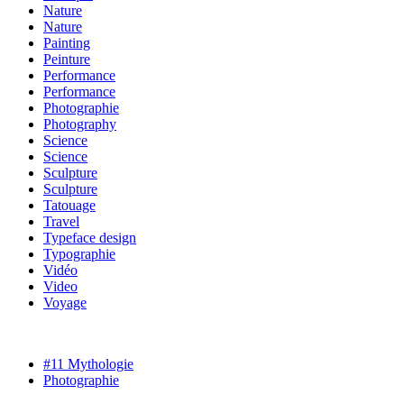
Nature
Nature
Painting
Peinture
Performance
Performance
Photographie
Photography
Science
Science
Sculpture
Sculpture
Tatouage
Travel
Typeface design
Typographie
Vidéo
Video
Voyage
#11 Mythologie
Photographie