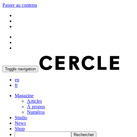
Passer au contenu
Toggle navigation
en
fr
Magazine
Articles
À propos
Numéros
Studio
News
Shop