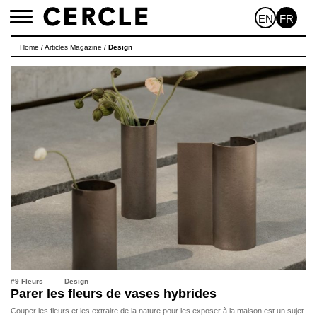
EN
FR
Toggle
navigation
Home
/
Articles Magazine
/
Design
#9 Fleurs
Design
Parer les fleurs de vases hybrides
Couper les fleurs et les extraire de la nature pour les exposer à la maison est un sujet