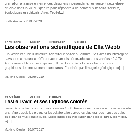
crémation à la mise en terre, des designers indépendants réinventent cette étape
cruciale dans la vie du spectre pour répondre à de nouveaux besoins sociaux,
écologiques et spirituels. Avec Tactile[...]
Stella Ammar
- 25/05/2020
#7 Volcans
Design
Illustration
Science
Les observations scientifiques de Ella Webb
Ella Webb est une illustratrice scientifique basée à Londres. Ses dessins interrogent
paysages et nature et réfèrent aux manuels géographiques des années 40 à 70.
Après avoir obtenue son diplôme, elle se tourne très tôt vers l'interprétation
graphiques des mouvements terrestres. Fascinée par l'imagerie géologique et[...]
Maxime Cercle
- 05/08/2019
#5 Océans
Design
Peinture
Leslie David et ses Liquides colorés
Leslie David a fondé son studio à Paris en 2008. Passionnée de mode et de musique elle
enchaîne depuis les projets et les collaborations avec les plus grandes marques et les
plus grands musiciens actuels. Leslie puise son inspiration dans les textures, les motifs,
la[...]
Maxime Cercle
- 19/07/2017