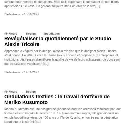
sérieux pour nombre de designers. Elles et ils repensent le contenant de ces fleurs
apprivoisées : le vase. En gardant toujours dans un coin de la tête[...]
Stella Ammar
- 15/11/2021
#9 Fleurs
Design
Installation
Revégétaliser la quotidienneté par le Studio
Alexis Tricoire
Approcher le végétal par le design, c’est la mission que le designer Alexis Tricoire
s’est donné. En 2009, il crée le Studio Alexis Tricoire et propose aux entreprises et
institutions désireuses d’améliorer la qualité de vie de leurs utilisateurs, de concevoir
des installations végétales “à[...]
Stella Ammar
- 12/11/2021
#9 Fleurs
Design
Ondulations textiles : le travail d’orfèvre de
Mariko Kusumoto
Mariko Kusumoto est une designeuse japonaise dont les créations fascinent par leur
finesse et leur singularité. Née en 1967 à Kumamoto au Japon, elle grandit dans un
temple bouddhiste vieux de 400 ans sur l’île de Kyushu, entourée par la végétation
luxuriante et la sérénité[...]