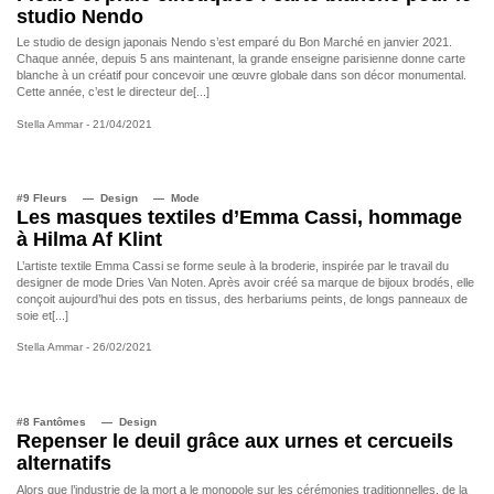
studio Nendo
Le studio de design japonais Nendo s’est emparé du Bon Marché en janvier 2021.
Chaque année, depuis 5 ans maintenant, la grande enseigne parisienne donne carte
blanche à un créatif pour concevoir une œuvre globale dans son décor monumental.
Cette année, c’est le directeur de[...]
Stella Ammar
- 21/04/2021
#9 Fleurs
Design
Mode
Les masques textiles d’Emma Cassi, hommage
à Hilma Af Klint
L’artiste textile Emma Cassi se forme seule à la broderie, inspirée par le travail du
designer de mode Dries Van Noten. Après avoir créé sa marque de bijoux brodés, elle
conçoit aujourd’hui des pots en tissus, des herbariums peints, de longs panneaux de
soie et[...]
Stella Ammar
- 26/02/2021
#8 Fantômes
Design
Repenser le deuil grâce aux urnes et cercueils
alternatifs
Alors que l’industrie de la mort a le monopole sur les cérémonies traditionnelles, de la