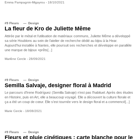
Emma Pampagnin-Migayrou
- 18/10/2021
#9 Fleurs
Design
La fleur de Kro de Juliette Même
Attirée par le métal et l’utilisation de matériaux communs, Juliette Même a développé
sa série Houblons au sein de l’atelier de recherche dédié au bijou à la Hear.
Aujourd’hui installée à Nantes, elle poursuit ses recherches et développe en parallèle
une marque de bijoux «prêts[...]
Marlène Cercle
- 28/09/2021
#9 Fleurs
Design
Semilla Salvaje, designer floral à Madrid
Le parcours d’Irene Rodríguez (Semilla Salvaje) n’est pas l’habituel. Après des études
en Histoire, puis en Art, elle a beaucoup voyagé. Elle a découvert la culture florale et
ça a été un coup de cœur. Elle s’est tournée vers le design floral et a commencé[...]
Marie Cercle
- 18/08/2021
#9 Fleurs
Design
Fleurs et pluie cinétiques : carte blanche pour le