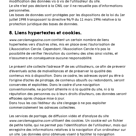
modification des données vis à vis de l’utilisateur du site.
Le site n’est pas déclaré à la
CNIL
car il ne recueille pas d’informations
personnelles.
Les bases de données sont protégées par les dispositions de la loi du 1er
juillet 1998 transposant la directive 96/9 du 11 mars 1996 relative à la
protection juridique des bases de données.
8. Liens hypertextes et cookies.
www.cerclemagazine.com
contient un certain nombre de liens
hypertextes vers d’autres sites, mis en place avec l’autorisation de
L’Association Cercle. Cependant, l’Association Cercle n’a pas la
possibilité de vérifier l’évolution du contenu des sites ainsi visités, et
n’assumera en conséquence aucune responsabilité.
Le présent site collecte l’adresse IP de ses utilisateurs, ce afin de prévenir
d’éventuels actes de malveillances et de préserver la qualité des
contenus mis à disposition. Dans ce cadre, les adresses ayant pu être à
l’origine d’actes de piratage, de contenus abusifs ou redondants, seront
conservées et exploitées. Dans le cadre d’une navigation
conventionnelle, ne portant atteinte ni à la qualité du site, ni à la
réputation des personnes ou à leurs droits d’auteurs, ces données seront
effacées après chaque mise à jour.
Dans tous les cas l’éditeur du site s’engage à ne pas exploiter
commercialement les adresses collectées.
Les services de partage, de diffusion vidéo et d’analyse du site
www.cerclemagazine.com
utilisent des cookies. Un cookie est un fichier
de petite taille, qui ne permet pas l’identification de l’utilisateur, mais qui
enregistre des informations relatives à la navigation d’un ordinateur sur
un site. Les données ainsi obtenues visent à faciliter la navigation