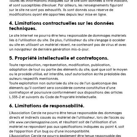
Toutes les informations indiquées sur le site sont données à titre indicatif,
et sont susceptibles d’évoluer. Par ailleurs, les renseignements figurant
sur le site ne sont pas exhaustifs. Ils sont donnés sous réserve de
modifications ayant été apportées depuis leur mise en ligne.
4. Limitations contractuelles sur les données
techniques.
Le site Internet ne pourra être tenu responsable de dommages matériels
liés à l’utilisation du site. De plus, l’utilisateur du site s’engage à accéder
au site en utilisant un matériel récent, ne contenant pas de virus et avec
un navigateur de dernière génération mis-à-jour.
5. Propriété intellectuelle et contrefaçons.
Toute reproduction, représentation, modification, publication,
adaptation de tout ou partie des éléments du site, quel que soit le moyen
ou le procédé utilisé, est interdite, sauf autorisation écrite préalable des
auteurs respectifs mentionnés.
Toute exploitation non autorisée du site ou de l’un quelconque des
éléments qu’il contient sera considérée comme constitutive d’une
contrefaçon et poursuivie conformément aux dispositions des articles
L.335-2 et suivants du Code de Propriété Intellectuelle.
6. Limitations de responsabilité.
L’Association Cercle ne pourra être tenue responsable des dommages
directs et indirects causés au matériel de l’utilisateur, lors de l’accès au
site
www.cerclemagazine.com
, et résultant soit de l’utilisation d’un
matériel ne répondant pas aux spécifications indiquées au point 4, soit
de l’apparition d’un bug ou d’une incompatibilité.
L’Association Cercle ne pourra également être tenue responsable des