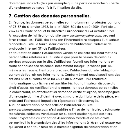
dommages indirects (tels par exemple qu’une perte de marché ou perte
d’une chance) consécutifs à l’utilisation du site.
7. Gestion des données personnelles.
En France, les données personnelles sont notamment protégées par la loi
n° 78-87 du 6 janvier 1978, la loi n° 2004-801 du 6 août 2004, l’article L.
226-13 du Code pénal et la Directive Européenne du 24 octobre 1995.
A l’occasion de l’utilisation du site
www.cerclemagazine.com
, peuvent
êtres recueillies : l’
URL
des liens par l’intermédiaire desquels l’utilisateur
a accédé au site, le fournisseur d’accès de l’utilisateur, l’adresse de
protocole Internet (IP) de l’utilisateur.
En tout état de cause L’Association Cercle ne collecte des informations
personnelles relatives à l’utilisateur que pour le besoin de certains
services proposés par le site. L’utilisateur fournit ces informations en
toute connaissance de cause, notamment lorsqu’il procède par lui-
même à leur saisie. Il est alors précisé à l’utilisateur du site l’obligation
ou non de fournir ces informations. Conformément aux dispositions des
articles 38 et suivants de la loi 78-17 du 6 janvier 1978 relative à
l’informatique, aux fichiers et aux libertés, tout utilisateur dispose d’un
droit d’accès, de rectification et d’opposition aux données personnelles
le concernant, en effectuant sa demande écrite et signée, accompagnée
d’une copie du titre d’identité avec signature du titulaire de la pièce, en
précisant l’adresse à laquelle la réponse doit être envoyée.
Aucune information personnelle de l’utilisateur du site
www.cerclemagazine.com
n’est publiée à l’insu de l’utilisateur, échangée,
transférée, cédée ou vendue sur un support quelconque à des tiers.
Seule l’hypothèse du rachat de Association Cercle et de ses droits
permettrait la transmission des dites informations à l’éventuel acquéreur
qui serait à son tour tenu de la même obligation de conservation et de