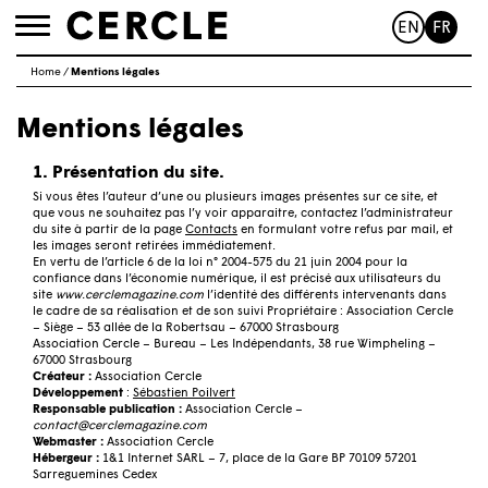
EN
FR
Toggle
navigation
Home
/
Mentions légales
Mentions légales
1. Présentation du site.
Si vous êtes l’auteur d’une ou plusieurs images présentes sur ce site, et
que vous ne souhaitez pas l’y voir apparaitre, contactez l’administrateur
du site à partir de la page
Contacts
en formulant votre refus par mail, et
les images seront retirées immédiatement.
En vertu de l’article 6 de la loi n° 2004-575 du 21 juin 2004 pour la
confiance dans l’économie numérique, il est précisé aux utilisateurs du
site
www.cerclemagazine.com
l’identité des différents intervenants dans
le cadre de sa réalisation et de son suivi Propriétaire : Association Cercle
– Siège – 53 allée de la Robertsau – 67000 Strasbourg
Association Cercle – Bureau – Les Indépendants, 38 rue Wimpheling –
67000 Strasbourg
Créateur :
Association Cercle
Développement
:
Sébastien Poilvert
Responsable publication :
Association Cercle –
contact@cerclemagazine.com
Webmaster :
Association Cercle
Hébergeur :
1&1 Internet
SARL
– 7, place de la Gare BP 70109 57201
Sarreguemines Cedex