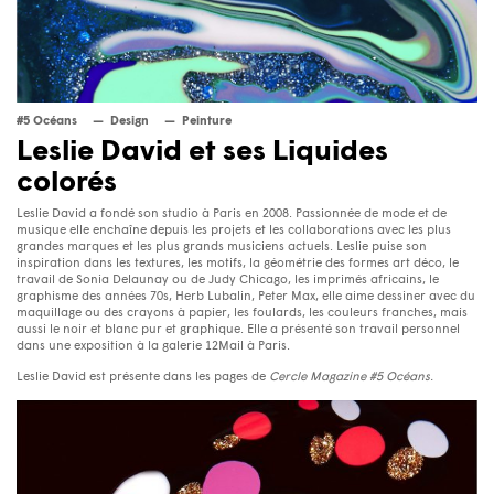
#5 Océans
Design
Peinture
Leslie David et ses Liquides
colorés
Leslie David a fondé son studio à Paris en 2008. Passionnée de mode et de
musique elle enchaîne depuis les projets et les collaborations avec les plus
grandes marques et les plus grands musiciens actuels. Leslie puise son
inspiration dans les textures, les motifs, la géométrie des formes art déco, le
travail de Sonia Delaunay ou de Judy Chicago, les imprimés africains, le
graphisme des années 70s, Herb Lubalin, Peter Max, elle aime dessiner avec du
maquillage ou des crayons à papier, les foulards, les couleurs franches, mais
aussi le noir et blanc pur et graphique. Elle a présenté son travail personnel
dans une exposition à la galerie 12Mail à Paris.
Leslie David est présente dans les pages de
Cercle Magazine #5 Océans.