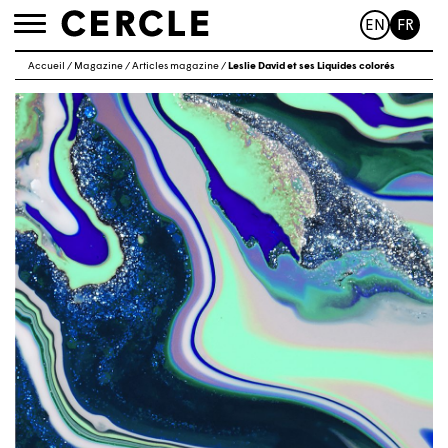
EN
FR
Toggle
navigation
Accueil
/
Magazine
/
Articles magazine
/
Leslie David et ses Liquides colorés