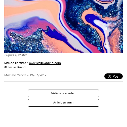
Liquid 4
, Poster
Site de l’artiste :
www.leslie-david.com
© Leslie David
Maxime Cercle
- 19/07/2017
Navigation
Article précédent
des
articles
Article suivant