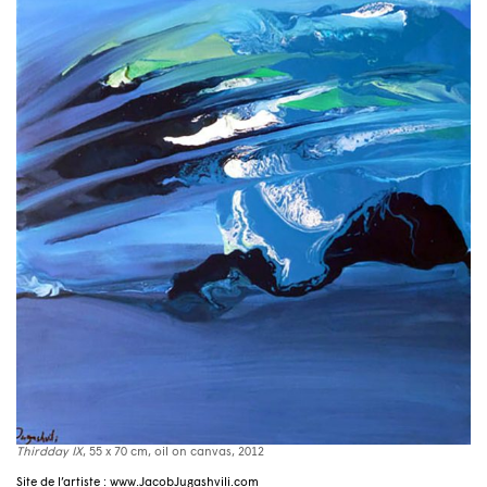
Thirdday IX
, 55 x 70 cm, oil on canvas, 2012
Site de l’artiste :
www.JacobJugashvili.com