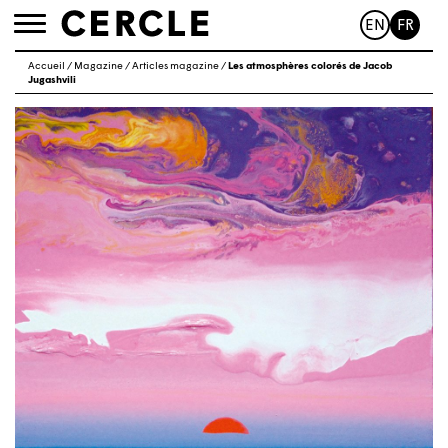
EN
FR
Toggle
navigation
Accueil
/
Magazine
/
Articles magazine
/
Les atmosphères colorés de Jacob
Jugashvili