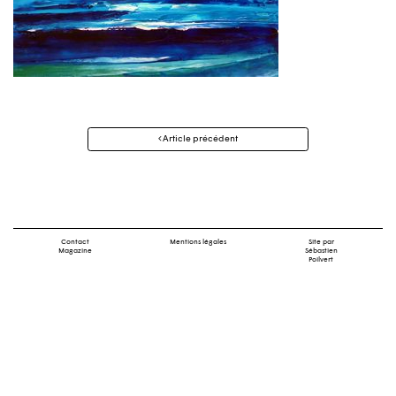
Navigation
Article précédent
des
articles
Contact
Mentions légales
Site par
Magazine
Sébastien
Poilvert