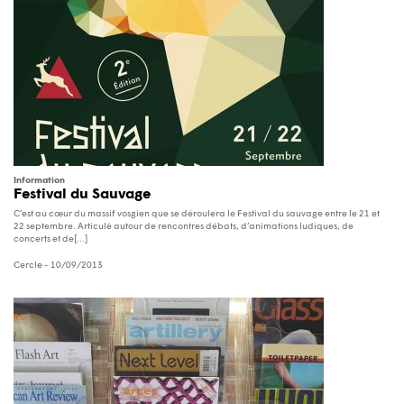
Information
Festival du Sauvage
C’est au cœur du massif vosgien que se déroulera le Festival du sauvage entre le 21 et
22 septembre. Articulé autour de rencontres débats, d’animations ludiques, de
concerts et de[...]
Cercle
- 10/09/2013