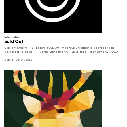
Information
Sold Out
Cercle Magazine N°1 – La forêt SOLD OUT! Mais toujours disponible dans certains
kiosques et librairies ——- Cercle Magazine N°2 – La Science Fiction Sortie Avril 2014
Cercle
- 06/09/2013