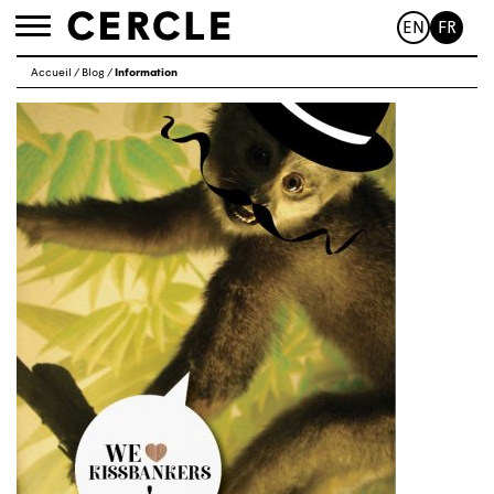
EN
FR
Toggle
navigation
Accueil
/
Blog
/
Information