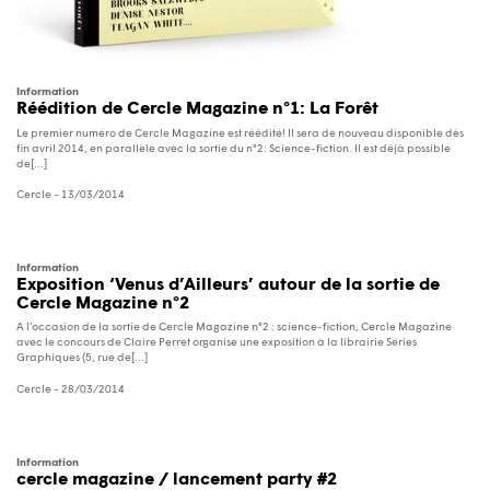
Information
Réédition de Cercle Magazine n°1: La Forêt
Le premier numéro de Cercle Magazine est réédité! Il sera de nouveau disponible dès
fin avril 2014, en parallèle avec la sortie du n°2: Science-fiction. Il est déjà possible
de[...]
Cercle
- 13/03/2014
Information
Exposition ‘Venus d’Ailleurs’ autour de la sortie de
Cercle Magazine n°2
A l’occasion de la sortie de Cercle Magazine n°2 : science-fiction, Cercle Magazine
avec le concours de Claire Perret organise une exposition à la librairie Séries
Graphiques (5, rue de[...]
Cercle
- 28/03/2014
Information
cercle magazine / lancement party #2