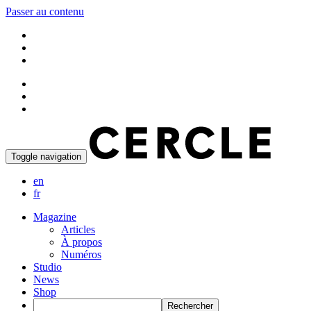
Passer au contenu
Toggle navigation
en
fr
Magazine
Articles
À propos
Numéros
Studio
News
Shop