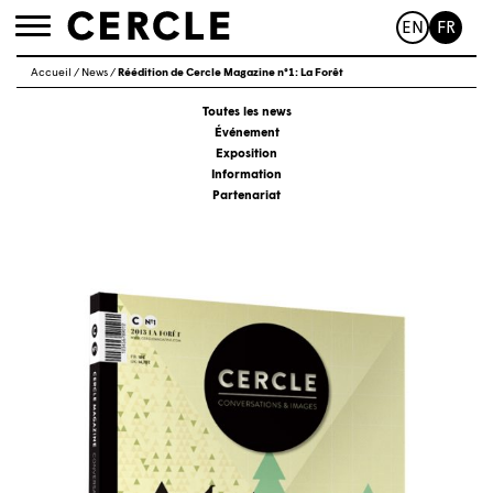
EN
FR
Toggle
navigation
Accueil
/
News
/
Réédition de Cercle Magazine n°1: La Forêt
Toutes les news
Événement
Exposition
Information
Partenariat