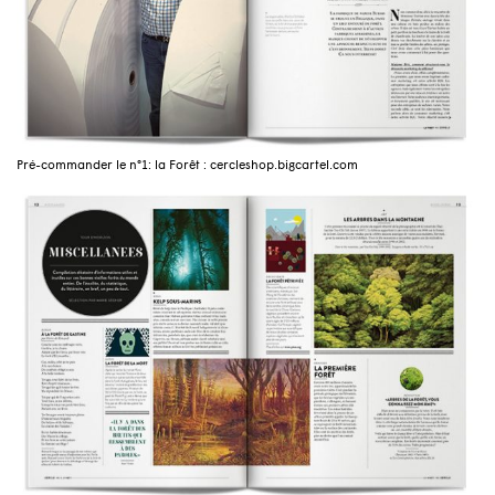
Pré-commander le n°1: la Forêt : cercleshop.bigcartel.com