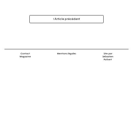
Navigation
Article précédent
des
articles
Contact
Mentions légales
Site par
Magazine
Sébastien
Poilvert