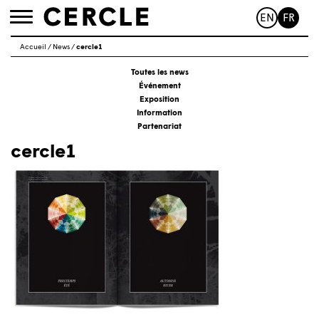
EN
FR
Toggle
navigation
Accueil
/
News
/
cercle1
Toutes les news
Événement
Exposition
Information
Partenariat
cercle1