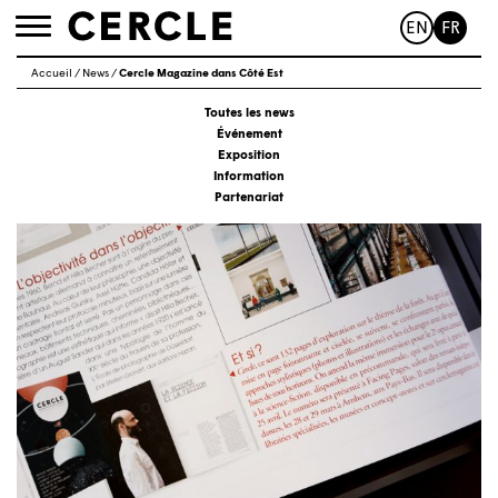
EN
FR
Toggle
navigation
Accueil
/
News
/
Cercle Magazine dans Côté Est
Toutes les news
Événement
Exposition
Information
Partenariat