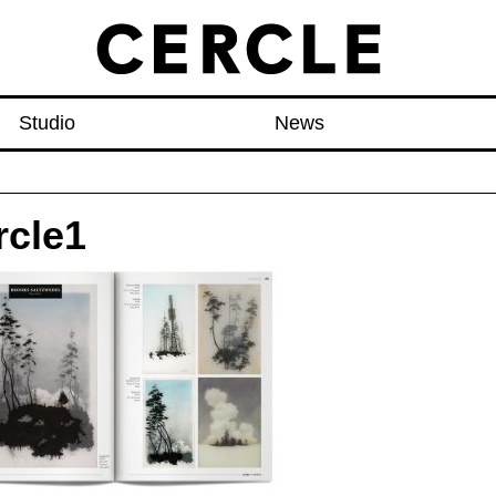
Studio
News
rcle1