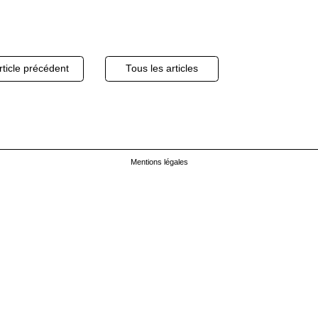
igation
ticle précédent
Tous les articles
cles
Mentions légales