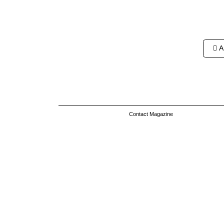
Nav
Ar
des
arti
Contact Magazine