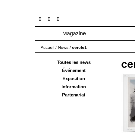
Magazine
Articles
Accueil
/
News
/
cercle1
À propos
ce
Numéros
Toutes les news
Événement
Exposition
Information
Partenariat