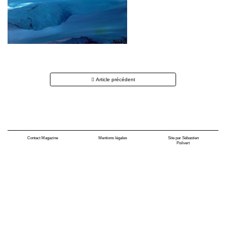
Navigation
Article précédent
des
articles
Contact Magazine
Mentions légales
Site par Sébastien
Poilvert