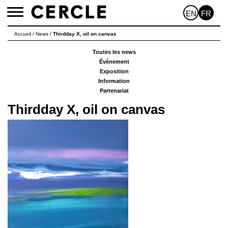
EN
FR
Toggle
navigation
Accueil
/
News
/
Thirdday X, oil on canvas
Toutes les news
Événement
Exposition
Information
Partenariat
Thirdday X, oil on canvas