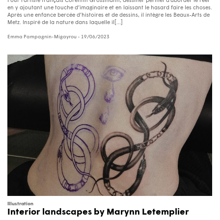
Pour l’artiste français Corentin Grossmann, dessiner permet d’aborder le réel
en y ajoutant une touche d’imaginaire et en laissant le hasard faire les choses.
Après une enfance bercée d’histoires et de dessins, il intègre les Beaux-Arts de
Metz. Inspiré de la nature dans laquelle il[...]
Emma Pampagnin-Migayrou
- 19/06/2023
Illustration
Interior landscapes by Marynn Letemplier