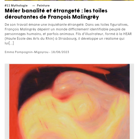
#11 Mythologie
Peinture
Mêler banalité et étrangeté : les toiles
déroutantes de François Malingrëy
De son travail émane une inquiétante étrangeté. Dans ses toiles figuratives,
François Malingrëy dépeint un monde difficilement identifiable peuplé de
personnages humains, et parfois animaux. Fils d’illustrateur, formé à la HEAR
(Haute École des Arts du Rhin) à Strasbourg, il développe un réalisme qui
lui[...]
Emma Pampagnin-Migayrou
- 18/08/2023