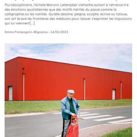
Pluridisciplinaire, l’artiste Marynn Letemplier s’attache autant à retranscrire
des émotions quotidiennes que des motifs hérités du passé comme la
calligraphie ou les vanités. Qu’elle dessine, peigne, sculpte, écrive ou tatoue,
son art brave les frontières des médiums pour laisser s’exprimer les impulsions
qui lui viennent[...]
Emma Pampagnin-Migayrou
- 14/06/2023