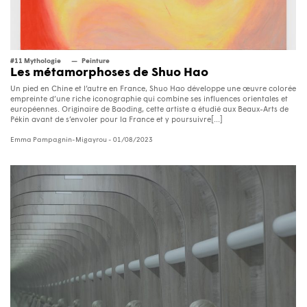
#11 Mythologie
Peinture
Les métamorphoses de Shuo Hao
Un pied en Chine et l’autre en France, Shuo Hao développe une œuvre colorée
empreinte d’une riche iconographie qui combine ses influences orientales et
européennes. Originaire de Baoding, cette artiste a étudié aux Beaux-Arts de
Pékin avant de s’envoler pour la France et y poursuivre[...]
Emma Pampagnin-Migayrou
- 01/08/2023