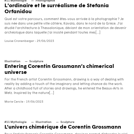
#11 Mythologie
Photographie
L'ordinaire et le surréalisme de Stefania
Orfanidou
Quel est votre parcours, comment êtes-vous arrivée à la photographie ? Je
suis née dans une petite ville côtière, Kavala, dans le nord de la Grèce. J'ai
étudié l'architecture à Thessalonique, déviant de mon orientation de devenir
archéologue dans laquelle j'ai insisté pendant toutes mes[...]
Louise Cronenberger
- 29/06/2023
Illustration
Sculpture
Entering Corentin Grossmann’s chimerical
universe
For the French artist Corentin Grossmann, drawing is a way of dealing with
reality by adding a touch of the imaginary and letting chance do the work.
After a childhood full of stories and drawings, he entered the Beaux-Arts in
Metz. Inspired by the nature[...]
Marie Cercle
- 19/06/2023
#11 Mythologie
Illustration
Sculpture
L’univers chimérique de Corentin Grossmann