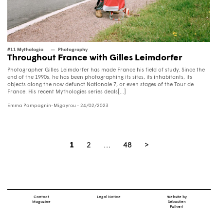
#11 Mythologia
Photography
Throughout France with Gilles Leimdorfer
Photographer Gilles Leimdorfer has made France his field of study. Since the
end of the 1990s, he has been photographing its sites, its inhabitants, its
objects along the now defunct Nationale 7, or even stages of the Tour de
France. His recent Mythologies series deals[...]
Emma Pampagnin-Migayrou
- 24/02/2023
1
2
…
48
>
Contact
Legal Notice
Website by
Magazine
Sébastien
Poilvert