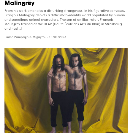
Malingrëy
From his work emanates a disturbing strangeness. In his figurative canvases,
François Malingrëy depicts a difficult-to-identify world populated by human
and sometimes animal characters. The son of an illustrator, François
Malingrëy trained at the HEAR (Haute École des Arts du Rhin) in Strasbourg
and has[...]
Emma Pampagnin-Migayrou
- 18/08/2023