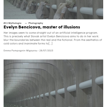
#11 Mythologia
Photography
Evelyn Bencicova, master of illusions
Her images seem to come straight out of an artificial intelligence program.
This is precisely what Slovak artist Evelyn Bencicova aims to do in her work:
blur the boundaries between the real and the fictional. From the aesthetics of
cold colors and inanimate forms to[...]
Emma Pampagnin-Migayrou
- 28/07/2023