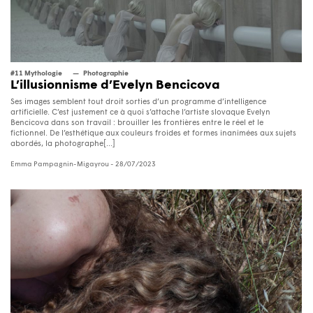
#11 Mythologie
Photographie
L’illusionnisme d’Evelyn Bencicova
Ses images semblent tout droit sorties d’un programme d’intelligence
artificielle. C’est justement ce à quoi s’attache l’artiste slovaque Evelyn
Bencicova dans son travail : brouiller les frontières entre le réel et le
fictionnel. De l’esthétique aux couleurs froides et formes inanimées aux sujets
abordés, la photographe[...]
Emma Pampagnin-Migayrou
- 28/07/2023