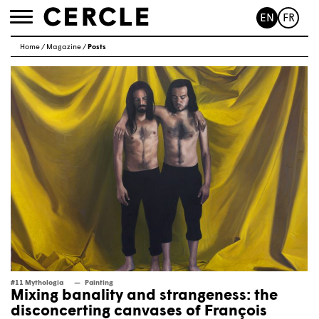
EN
FR
Toggle
navigation
Home
/
Magazine
/
Posts
#11 Mythologia
Painting
Mixing banality and strangeness: the
disconcerting canvases of François