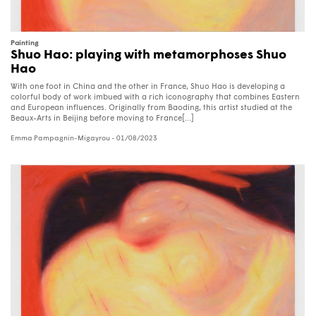
Painting
Shuo Hao: playing with metamorphoses Shuo
Hao
With one foot in China and the other in France, Shuo Hao is developing a
colorful body of work imbued with a rich iconography that combines Eastern
and European influences. Originally from Baoding, this artist studied at the
Beaux-Arts in Beijing before moving to France[...]
Emma Pampagnin-Migayrou
- 01/08/2023