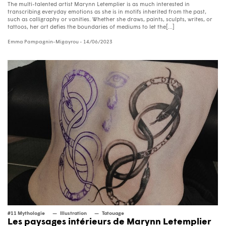
The multi-talented artist Marynn Letemplier is as much interested in
transcribing everyday emotions as she is in motifs inherited from the past,
such as calligraphy or vanities. Whether she draws, paints, sculpts, writes, or
tattoos, her art defies the boundaries of mediums to let the[...]
Emma Pampagnin-Migayrou
- 14/06/2023
#11 Mythologie
Illustration
Tatouage
Les paysages intérieurs de Marynn Letemplier