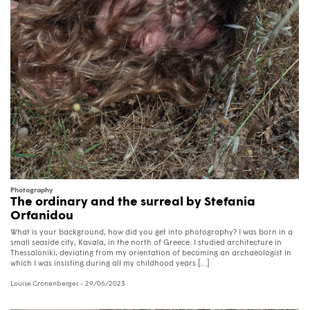
Photography
The ordinary and the surreal by Stefania
Orfanidou
What is your background, how did you get into photography? I was born in a
small seaside city, Kavala, in the north of Greece. I studied architecture in
Thessaloniki, deviating from my orientation of becoming an archaeologist in
which I was insisting during all my childhood years.[...]
Louise Cronenberger
- 29/06/2023