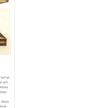
’art et
t art,
ntana
 avec
, dans
finit