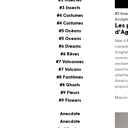
#3 Insectes
#3 Insects
#3 Inse
#4 Costumes
Sculpt
#4 Costumes
Les 
#5 Océans
d'A
#5 Oceans
Née à 
canadi
#6 Dreams
longte
#6 Rêves
commun
#7 Volcanoes
recherc
penche
#7 Volcans
abeille
#8 Fantômes
Amériq
#8 Ghosts
popula
#9 Fleurs
Maxime
#9 Flowers
Anecdote
Anecdote