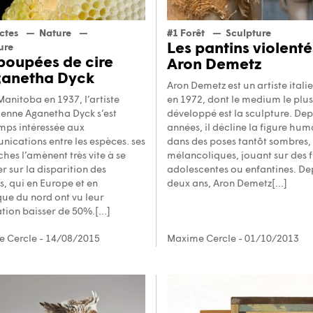
ctes
Nature
#1 Forêt
Sculpture
Les pantins violenté
ure
poupées de cire
Aron Demetz
ganetha Dyck
Aron Demetz est un artiste itali
Manitoba en 1937, l’artiste
en 1972, dont le medium le plus
enne Aganetha Dyck s’est
développé est la sculpture. Dep
mps intéressée aux
années, il décline la figure hum
ications entre les espèces. ses
dans des poses tantôt sombres,
hes l’amènent très vite à se
mélancoliques, jouant sur des f
r sur la disparition des
adolescentes ou enfantines. De
s, qui en Europe et en
deux ans, Aron Demetz[...]
ue du nord ont vu leur
tion baisser de 50%.[...]
 Cercle
- 14/08/2015
Maxime Cercle
- 01/10/2013