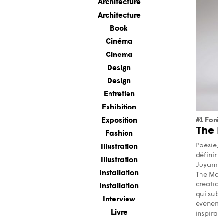
Architecture
Architecture
Book
Cinéma
Cinema
Design
Design
Entretien
Exhibition
#1 For
Exposition
The 
Fashion
Poésie,
Illustration
définir
Illustration
Joyann
Installation
The Ma
créatio
Installation
qui sub
Interview
événem
Livre
inspira