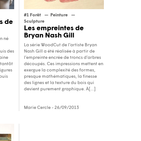
#1 Forêt
Peinture
s de
Sculpture
Les empreintes de
Bryan Nash Gill
en né
La série WoodCut de l’artiste Bryan
uis des
Nash Gill a été réalisée à partir de
aine
l’empreinte encrée de troncs d’arbres
 tantôt
découpés. Ces impressions mettent en
igures
exergue la complexité des formes,
puis
presque mathématiques, la finesse
des lignes et la texture du bois qui
devient purement graphique. À[...]
Marie Cercle
- 26/09/2013