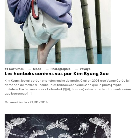
#4 Costumes
Mode
Photographie
Voyage
Les hanboks coréens vus par Kim Kyung Soo
Kim Kyung Soo est coréen et photographe de mode. C’est en 2008 que Vogue Corée lui
demande de mettre à l’honneur les hanboks dans une série que le photographe
intitulera The full moon story. Le hanbok (한복, hanbok) est un habit traditionnel coréen
que beaucoup[...]
Maxime Cercle
- 21/01/2016