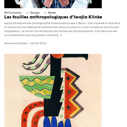
#4 Costumes
Design
Mode
Les fouilles anthropologiques d’Iwajla Klinke
Iwajla Klinke est une photographe allemande basée à Berlin. Elle arpente le monde à
la recherche de vêtements traditionnels dont on peine à croire l’existence tant ils sont
majestueux. Le travail de recherche de l‘artiste est impressionnant. Elle déniche des
accoutrements issus de passés culturels[...]
Verene de Hutten
- 16/02/2016