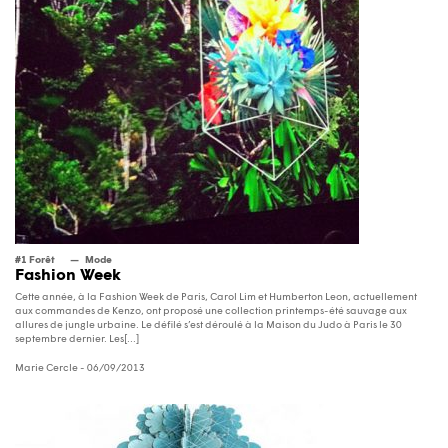
#1 Forêt
Mode
Fashion Week
Cette année, à la Fashion Week de Paris, Carol Lim et Humberton Leon, actuellement
aux commandes de Kenzo, ont proposé une collection printemps-été sauvage aux
allures de jungle urbaine. Le défilé s’est déroulé à la Maison du Judo à Paris le 30
septembre dernier. Les[...]
Marie Cercle
- 06/09/2013