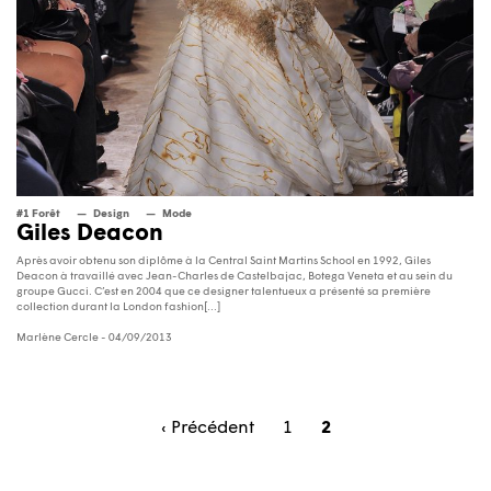
#1 Forêt
Design
Mode
Giles Deacon
Après avoir obtenu son diplôme à la Central Saint Martins School en 1992, Giles
Deacon à travaillé avec Jean-Charles de Castelbajac, Botega Veneta et au sein du
groupe Gucci. C’est en 2004 que ce designer talentueux a présenté sa première
collection durant la London fashion[...]
Marlène Cercle
- 04/09/2013
‹ Précédent
1
2