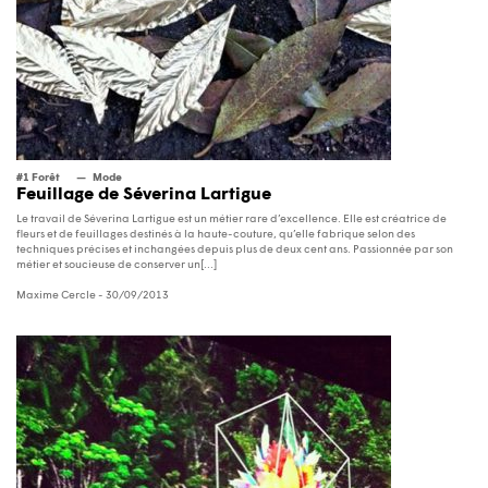
#1 Forêt
Mode
Feuillage de Séverina Lartigue
Le travail de Séverina Lartigue est un métier rare d’excellence. Elle est créatrice de
fleurs et de feuillages destinés à la haute-couture, qu’elle fabrique selon des
techniques précises et inchangées depuis plus de deux cent ans. Passionnée par son
métier et soucieuse de conserver un[...]
Maxime Cercle
- 30/09/2013