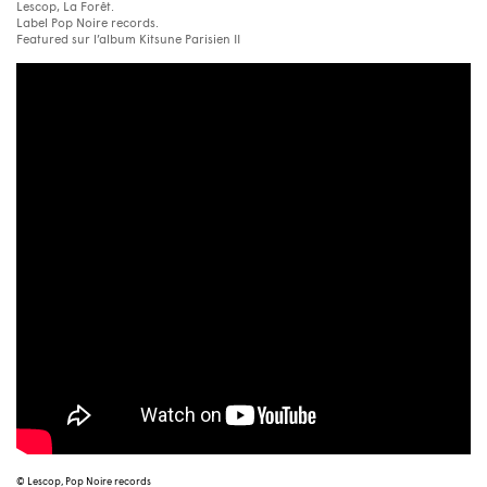
Lescop, La Forêt.
Label Pop Noire records.
Featured sur l’album Kitsune Parisien II
© Lescop, Pop Noire records