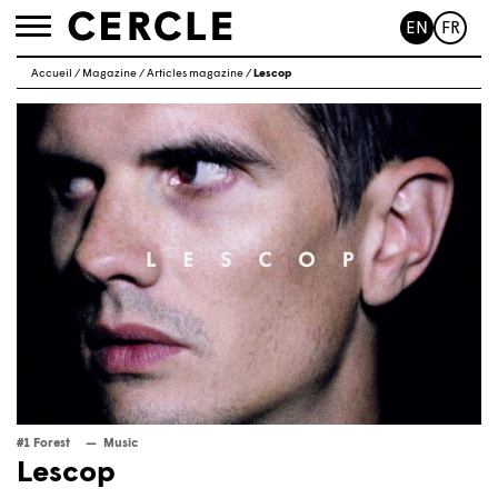
EN
FR
Toggle
navigation
Accueil
/
Magazine
/
Articles magazine
/
Lescop
#1 Forest
Music
Lescop