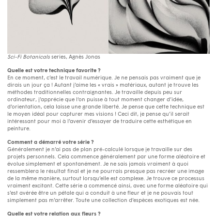
Sci-Fi Botanicals
series, Agnès Jonas
Quelle est votre technique favorite ?
En ce moment, c’est le travail numérique. Je ne pensais pas vraiment que je
dirais un jour ça ! Autant j’aime les « vrais » matériaux, autant je trouve les
méthodes traditionnelles contraignantes. Je travaille depuis peu sur
ordinateur, j’apprécie que l‘on puisse à tout moment changer d’idée,
d’orientation, cela laisse une grande liberté. Je pense que cette technique est
le moyen idéal pour capturer mes visions ! Ceci dit, je pense qu’il serait
intéressant pour moi à l’avenir d’essayer de traduire cette esthétique en
peinture.
Comment a démarré votre série ?
Généralement je n’ai pas de plan pré-calculé lorsque je travaille sur des
projets personnels. Cela commence généralement par une forme aléatoire et
évolue simplement et spontanément. Je ne sais jamais vraiment à quoi
ressemblera le résultat final et je ne pourrais presque pas recréer une image
de la même manière, surtout lorsqu’elle est complexe. Je trouve ce processus
vraiment excitant. Cette série a commencé ainsi, avec une forme aléatoire qui
s’est avérée être un pétale qui a conduit à une fleur et je ne pouvais tout
simplement pas m’arrêter. Toute une collection d’espèces exotiques est née.
Quelle est votre relation aux fleurs ?