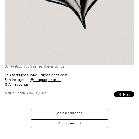
Sci-Fi Botanicals
series, Agnès Jonas
Le site d’Agnès Jonas:
agnesjonas.com
Son Instagram:
@__agnesjonas__
© Agnès Jonas
Marie Cercle
- 06/08/2021
Navigation
Article précédent
des
articles
Article suivant