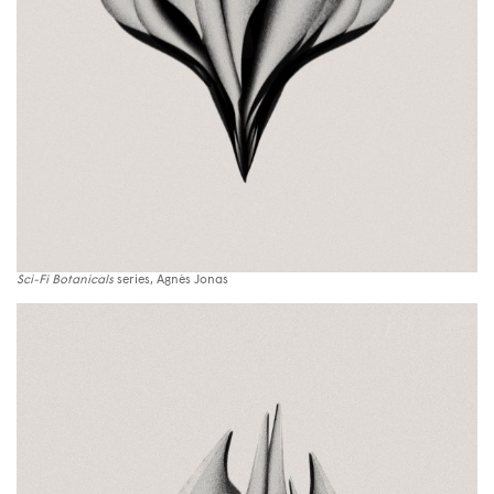
Sci-Fi Botanicals
series, Agnès Jonas