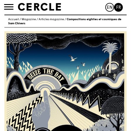
EN
FR
Toggle
navigation
Accueil
/
Magazine
/
Articles magazine
/
Compositions eighties et cosmiques de
Sam Chivers