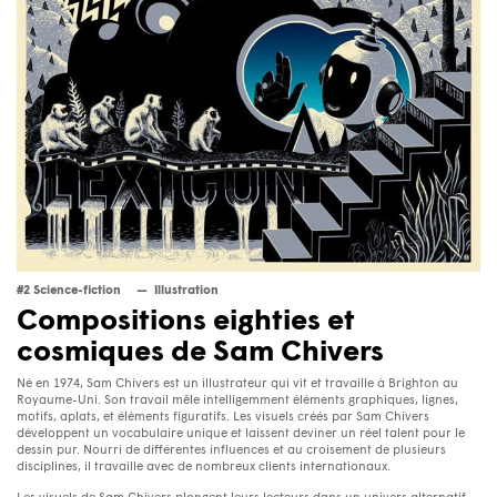
#2 Science-fiction
Illustration
Compositions eighties et
cosmiques de Sam Chivers
Né en 1974, Sam Chivers est un illustrateur qui vit et travaille à Brighton au
Royaume-Uni. Son travail mêle intelligemment éléments graphiques, lignes,
motifs, aplats, et éléments figuratifs. Les visuels créés par Sam Chivers
développent un vocabulaire unique et laissent deviner un réel talent pour le
dessin pur. Nourri de différentes influences et au croisement de plusieurs
disciplines, il travaille avec de nombreux clients internationaux.