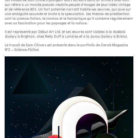
Les visuels de Sam Chivers plongent leurs lecteurs dans un univers alternatif
qui réfère à un monde pseudo-réaliste peuplé d’images de jeux vidéo vintage
et de référence 80’s. Un fort potentiel narratif habite ses œuvres, qui joue sur
une ambiguïté assumée et invite à la spéculation. Ses thèmes de prédilection
sont la science-fiction, le cosmos et le fantastique qu’il combine régulièrement
avec sa fascination pour les paysages et la nature.
Il est représenté par Début Art Ltd. et ses œuvres sont visibles à la
NoWalls
Gallery
à Brighton, chez Nelly Duff à Londres et à la
Soma Gallery
à Bristol.
Le travail de Sam Chivers est présenté dans le portfolio de Cercle Magazine
N°2 – Science-Fiction