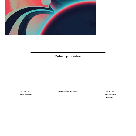
Navigation
Article précédent
des
articles
Contact
Mentions légales
Site par
Magazine
Sébastien
Poilvert