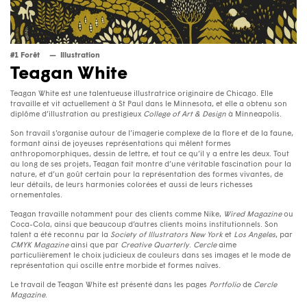
#1 Forêt
Illustration
Teagan White
Teagan White est une talentueuse illustratrice originaire de Chicago. Elle
travaille et vit actuellement à St Paul dans le Minnesota, et elle a obtenu son
diplôme d’illustration au prestigieux
College of Art & Design
à Minneapolis.
Son travail s’organise autour de l’imagerie complexe de la flore et de la faune,
formant ainsi de joyeuses représentations qui mêlent formes
anthropomorphiques, dessin de lettre, et tout ce qu’il y a entre les deux. Tout
au long de ses projets, Teagan fait montre d’une véritable fascination pour la
nature, et d’un goût certain pour la représentation des formes vivantes, de
leur détails, de leurs harmonies colorées et aussi de leurs richesses
ornementales.
Teagan travaille notamment pour des clients comme Nike,
Wired Magazine
ou
Coca-Cola, ainsi que beaucoup d’autres clients moins institutionnels. Son
talent a été reconnu par la
Society of Illustrators New York
et
Los Angeles
, par
CMYK
Magazine
ainsi que par
Creative Quarterly
.
Cercle
aime
particulièrement le choix judicieux de couleurs dans ses images et le mode de
représentation qui oscille entre morbide et formes naïves.
Le travail de Teagan White est présenté dans les pages
Portfolio
de
Cercle
Magazine
.