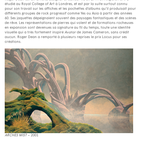
étudié au Royal College of Art à Londres, et est par la suite surtout connu
pour son travail sur les affiches et les pochettes d’albums qu’il produisait pour
différents groupes de rock progressif comme Yes ou Asia à partir des années
60. Ses jaquettes dépeignaient souvent des paysages fantastiques et des scènes
de rêve. Les représentations de pierres qui volent et de formations rocheuses
en expansion sont devenues sa signature au fil du temps, toute une identité
visuelle qui a très fortement inspiré
Avatar
de James Cameron, sans crédit
aucun. Roger Dean a remporté à plusieurs reprises le prix Locus pour ses
créations.
ARCHES MIST
– 2001