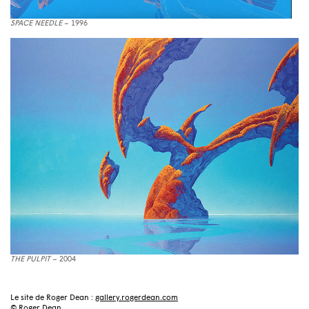
SPACE NEEDLE
– 1996
THE PULPIT
– 2004
Le site de Roger Dean :
gallery.rogerdean.com
© Roger Dean