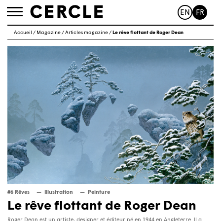
EN
FR
Toggle
navigation
Accueil
/
Magazine
/
Articles magazine
/
Le rêve flottant de Roger Dean
#6 Rêves
Illustration
Peinture
Le rêve flottant de Roger Dean
Roger Dean est un artiste, designer et éditeur né en 1944 en Angleterre. Il a