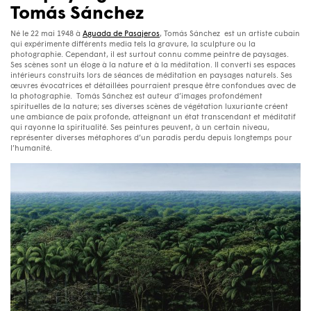
Tomás Sánchez
Né le 22 mai 1948 à
Aguada de Pasajeros
, Tomás Sánchez est un artiste cubain
qui expérimente différents media tels la gravure, la sculpture ou la
photographie. Cependant, il est surtout connu comme peintre de paysages.
Ses scènes sont un éloge à la nature et à la méditation. Il converti ses espaces
intérieurs construits lors de séances de méditation en paysages naturels. Ses
œuvres évocatrices et détaillées pourraient presque être confondues avec de
la photographie. Tomás Sánchez est auteur d’images profondément
spirituelles de la nature; ses diverses scènes de végétation luxuriante créent
une ambiance de paix profonde, atteignant un état transcendant et méditatif
qui rayonne la spiritualité. Ses peintures peuvent, à un certain niveau,
représenter diverses métaphores d’un paradis perdu depuis longtemps pour
l’humanité.