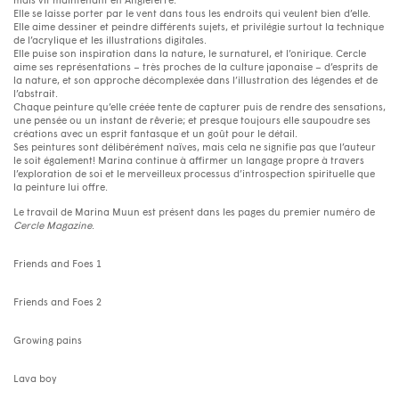
mais vit maintenant en Angleterre.
Elle se laisse porter par le vent dans tous les endroits qui veulent bien d’elle.
Elle aime dessiner et peindre différents sujets, et privilégie surtout la technique
de l’acrylique et les illustrations digitales.
Elle puise son inspiration dans la nature, le surnaturel, et l’onirique. Cercle
aime ses représentations – très proches de la culture japonaise – d’esprits de
la nature, et son approche décomplexée dans l’illustration des légendes et de
l’abstrait.
Chaque peinture qu’elle créée tente de capturer puis de rendre des sensations,
une pensée ou un instant de rêverie; et presque toujours elle saupoudre ses
créations avec un esprit fantasque et un goût pour le détail.
Ses peintures sont délibérément naïves, mais cela ne signifie pas que l’auteur
le soit également! Marina continue à affirmer un langage propre à travers
l’exploration de soi et le merveilleux processus d’introspection spirituelle que
la peinture lui offre.
Le travail de Marina Muun est présent dans les pages du premier numéro de
Cercle Magazine
.
Friends and Foes 1
Friends and Foes 2
Growing pains
Lava boy