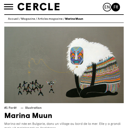
EN
FR
Toggle
navigation
Accueil
/
Magazine
/
Articles magazine
/
Marina Muun
#1 Forêt
Illustration
Marina Muun
Marina est née en Bulgarie, dans un village au bord de la mer. Elle y a grandi