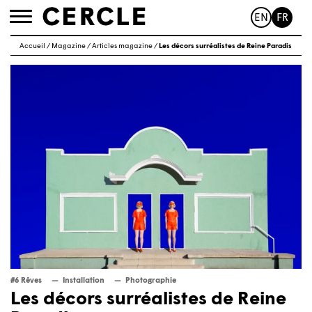
EN
FR
Toggle
navigation
Accueil
/
Magazine
/
Articles magazine
/
Les décors surréalistes de Reine Paradis
#6 Rêves
Installation
Photographie
Les décors surréalistes de Reine