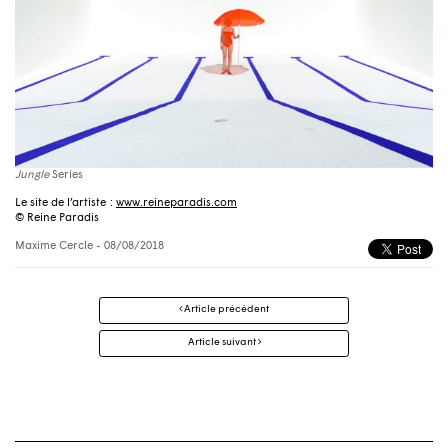
Jungle
Series
Le site de l’artiste :
www.reineparadis.com
© Reine Paradis
Maxime Cercle
- 08/08/2018
Navigation
Article précédent
des
articles
Article suivant