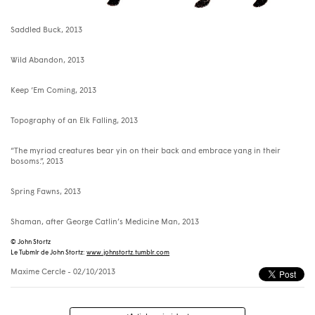
Saddled Buck, 2013
Wild Abandon, 2013
Keep ‘Em Coming, 2013
Topography of an Elk Falling, 2013
“The myriad creatures bear yin on their back and embrace yang in their
bosoms.”, 2013
Spring Fawns, 2013
Shaman, after George Catlin’s Medicine Man, 2013
© John Stortz
Le Tubmlr de John Stortz:
www.johnstortz.tumblr.com
Maxime Cercle
- 02/10/2013
Navigation