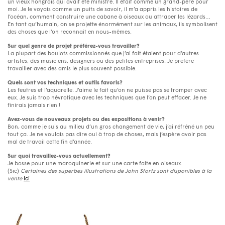
un vieux hongrois qui avait été ministre. Il était comme un grand-père pour
moi. Je le voyais comme un puits de savoir, il m’a appris les histoires de
l’océan, comment construire une cabane à oiseaux ou attraper les lézards…
En tant qu’humain, on se projette énormément sur les animaux, ils symbolisent
des choses que l’on reconnait en nous-mêmes.
Sur quel genre de projet préférez-vous travailler?
La plupart des boulots commissionnés que j’ai fait étaient pour d’autres
artistes, des musiciens, designers ou des petites entreprises. Je préfère
travailler avec des amis le plus souvent possible.
Quels sont vos techniques et outils favoris?
Les feutres et l’aquarelle. J’aime le fait qu’on ne puisse pas se tromper avec
eux. Je suis trop névrotique avec les techniques que l’on peut effacer. Je ne
finirais jamais rien !
Avez-vous de nouveaux projets ou des expositions à venir?
Bon, comme je suis au milieu d’un gros changement de vie, j’ai réfréné un peu
tout ça. Je ne voulais pas dire oui à trop de choses, mais j’espère avoir pas
mal de travail cette fin d’année.
Sur quoi travaillez-vous actuellement?
Je bosse pour une maroquinerie et sur une carte faite en oiseaux.
(Sic)
Certaines des superbes illustrations de John Stortz sont disponibles à la
vente
Ici