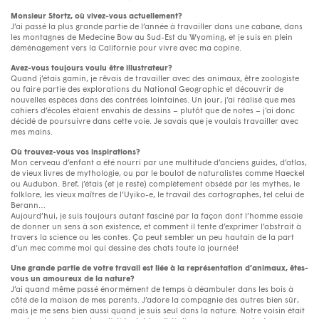
Monsieur Stortz, où vivez-vous actuellement?
J’ai passé la plus grande partie de l’année à travailler dans une cabane, dans
les montagnes de Medecine Bow au Sud-Est du Wyoming, et je suis en plein
déménagement vers la Californie pour vivre avec ma copine.
Avez-vous toujours voulu être illustrateur?
Quand j’étais gamin, je rêvais de travailler avec des animaux, être zoologiste
ou faire partie des explorations du National Geographic et découvrir de
nouvelles espèces dans des contrées lointaines. Un jour, j’ai réalisé que mes
cahiers d’écoles étaient envahis de dessins – plutôt que de notes – j’ai donc
décidé de poursuivre dans cette voie. Je savais que je voulais travailler avec
mes mains.
Où trouvez-vous vos inspirations?
Mon cerveau d’enfant a été nourri par une multitude d’anciens guides, d’atlas,
de vieux livres de mythologie, ou par le boulot de naturalistes comme Haeckel
ou Audubon. Bref, j’étais (et je reste) complètement obsédé par les mythes, le
folklore, les vieux maîtres de l’Uyiko-e, le travail des cartographes, tel celui de
Berann…
Aujourd’hui, je suis toujours autant fasciné par la façon dont l’homme essaie
de donner un sens à son existence, et comment il tente d’exprimer l’abstrait à
travers la science ou les contes. Ça peut sembler un peu hautain de la part
d’un mec comme moi qui dessine des chats toute la journée!
Une grande partie de votre travail est liée à la représentation d’animaux, êtes-
vous un amoureux de la nature?
J’ai quand même passé énormément de temps à déambuler dans les bois à
côté de la maison de mes parents. J’adore la compagnie des autres bien sûr,
mais je me sens bien aussi quand je suis seul dans la nature. Notre voisin était