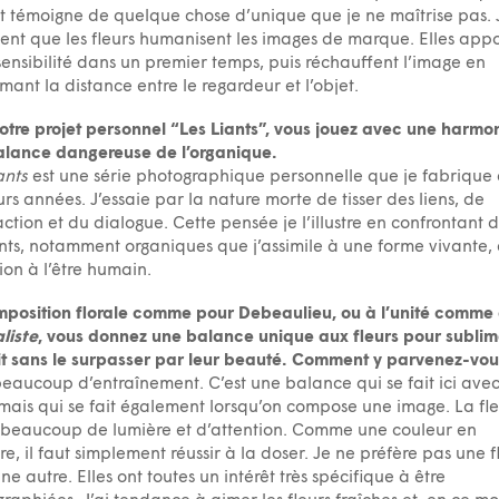
it témoigne de quelque chose d’unique que je ne maîtrise pas. J
ent que les fleurs humanisent les images de marque. Elles app
sensibilité dans un premier temps, puis réchauffent l’image en
mant la distance entre le regardeur et l’objet.
otre projet personnel “Les Liants”, vous jouez avec une harmon
alance dangereuse de l’organique.
ants
est une série photographique personnelle que je fabrique
urs années. J’essaie par la nature morte de tisser des liens, de
raction et du dialogue. Cette pensée je l’illustre en confrontant 
ts, notamment organiques que j’assimile à une forme vivante, 
ion à l’être humain.
position florale comme pour Debeaulieu, ou à l’unité comme
liste
, vous donnez une balance unique aux fleurs pour sublim
t sans le surpasser par leur beauté. Comment y parvenez-vou
beaucoup d’entraînement. C’est une balance qui se fait ici ave
 mais qui se fait également lorsqu’on compose une image. La fl
beaucoup de lumière et d’attention. Comme une couleur en
re, il faut simplement réussir à la doser. Je ne préfère pas une f
ne autre. Elles ont toutes un intérêt très spécifique à être