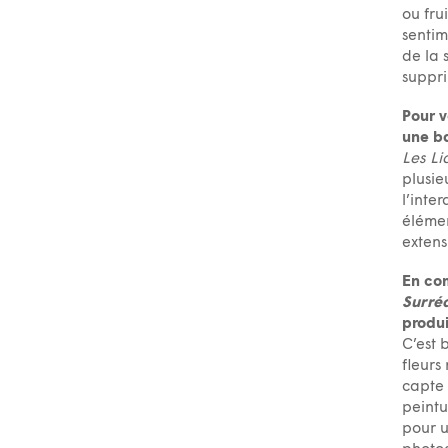
ou fru
sentim
de la 
suppri
Pour v
une b
Les Li
plusie
l’inte
élémen
extens
En com
Surréa
produi
C’est 
fleurs
capte 
peintu
pour u