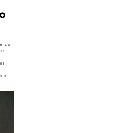
io
on de
se
des
dent