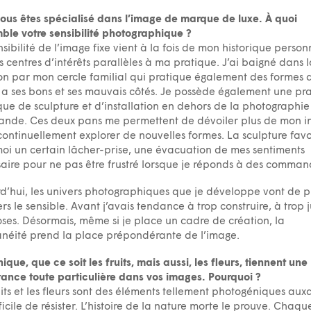
ous êtes spécialisé dans l’image de marque de luxe. À quoi
ble votre sensibilité photographique ?
sibilité de l’image fixe vient à la fois de mon historique person
 centres d’intérêts parallèles à ma pratique. J’ai baigné dans l
on par mon cercle familial qui pratique également des formes d
 a ses bons et ses mauvais côtés. Je possède également une pr
ique de sculpture et d’installation en dehors de la photographie
nde. Ces deux pans me permettent de dévoiler plus de mon i
continuellement explorer de nouvelles formes. La sculpture favo
oi un certain lâcher-prise, une évacuation de mes sentiments
aire pour ne pas être frustré lorsque je réponds à des comman
d’hui, les univers photographiques que je développe vont de p
ers le sensible. Avant j’avais tendance à trop construire, à trop ju
oses. Désormais, même si je place un cadre de création, la
néité prend la place prépondérante de l’image.
nique, que ce soit les fruits, mais aussi, les fleurs, tiennent une
ance toute particulière dans vos images. Pourquoi ?
uits et les fleurs sont des éléments tellement photogéniques auxq
fficile de résister. L’histoire de la nature morte le prouve. Chaqu