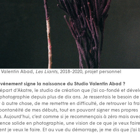
 Valentin Abad,
Les Liants
, 2018-2020, projet personnel
vénement signe la naissance du Studio Valentin Abad ?
part d’Akatre, le studio de création que j’ai co-fondé et déve
 photographie depuis plus de dix ans. Je ressentais le besoin de
 à autre chose, de me remettre en difficulté, de retrouver la fr
spontanéité de mes débuts, tout en pouvant signer mes propres
. Aujourd’hui, c’est comme si je recommençais à zéro mais ave
ence solide en photographie, une vision de ce que je veux faire
t je veux le faire. Et au vue du démarrage, je me dis que j’ai 