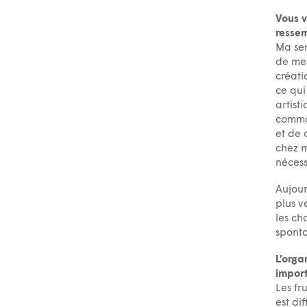
Vous v
ressem
Ma sen
de mes
créati
ce qui
artist
comma
et de 
chez m
nécess
Aujour
plus v
les ch
sponta
L’orga
import
Les fr
est di