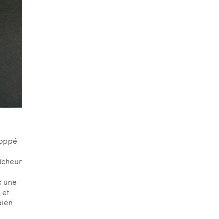
loppé
aîcheur
c une
 et
bien