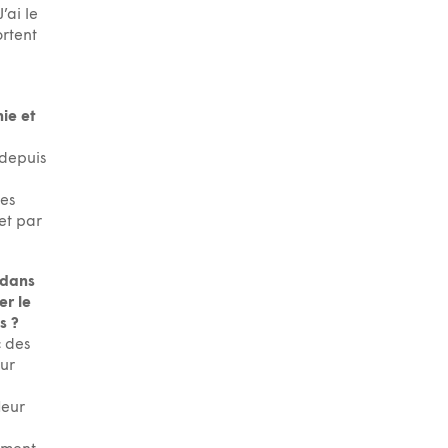
’ai le
ortent
ie et
 depuis
des
et par
 dans
er le
s ?
c des
eur
leur