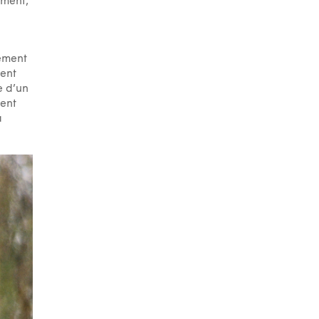
oment,
sement
ment
e d’un
ment
a