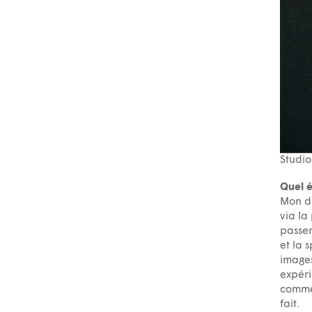
Studio
Quel é
Mon dé
via la
passer
et la 
images
expéri
commen
fait.