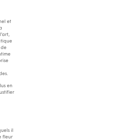
nel et
a
’art,
atique
 de
ntime
rise
des.
lus en
stifier
uels il
e fleur