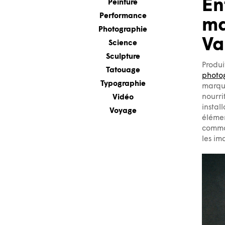
En
Peinture
Performance
ma
Photographie
Va
Science
Sculpture
Produi
Tatouage
photog
Typographie
marque
nourri
Vidéo
instal
Voyage
élémen
comman
les im