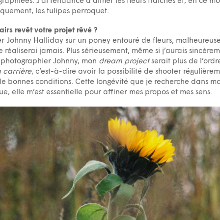
raphiées. J’ai tendance à aimer les fleurs fraîches et, en ce m
iquement, les tulipes perroquet.
airs revêt votre projet rêvé ?
r Johnny Halliday sur un poney entouré de fleurs, malheureu
le réaliserai jamais. Plus sérieusement, même si j’aurais sincère
 photographier Johnny, mon
dream project
serait plus de l’ordr
 carrière
, c’est-à-dire avoir la possibilité de shooter régulière
e bonnes conditions. Cette longévité que je recherche dans m
ue, elle m’est essentielle pour affiner mes propos et mes sens.