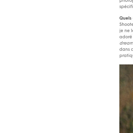
photog
spécif
Quels 
Shoote
je ne 
adoré
dream
dans d
pratiq