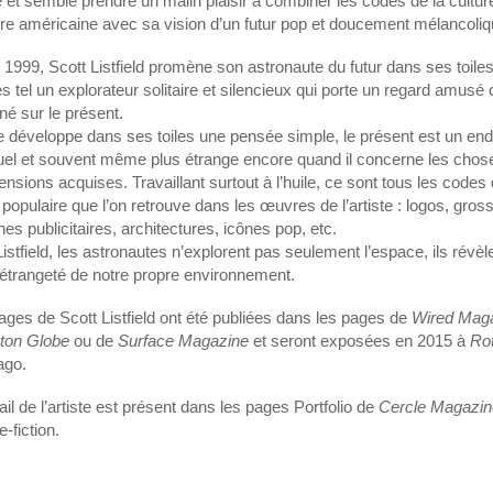
et semble prendre un malin plaisir à combiner les codes de la cultur
ire américaine avec sa vision d’un futur pop et doucement mélancoliq
1999, Scott Listfield promène son astronaute du futur dans ses toile
s tel un explorateur solitaire et silencieux qui porte un regard amusé 
né sur le présent.
te développe dans ses toiles une pensée simple, le présent est un end
tuel et souvent même plus étrange encore quand il concerne les chos
nsions acquises. Travaillant surtout à l’huile, ce sont tous les codes 
 populaire que l’on retrouve dans les œuvres de l’artiste : logos, gros
es publicitaires, architectures, icônes pop, etc.
istfield, les astronautes n’explorent pas seulement l’espace, ils révèl
’étrangeté de notre propre environnement.
ges de Scott Listfield ont été publiées dans les pages de
Wired Mag
ton Globe
ou de
Surface Magazine
et seront exposées en 2015 à
Rot
ago.
ail de l’artiste est présent dans les pages Portfolio de
Cercle Magazin
-fiction.