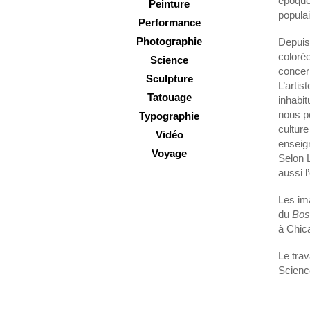
époque 
Peinture
popula
Performance
Photographie
Depuis 
colorée
Science
concer
Sculpture
L’artis
Tatouage
inhabi
nous pe
Typographie
culture
Vidéo
enseign
Voyage
Selon L
aussi l
Les ima
du
Bos
à Chic
Le trav
Science