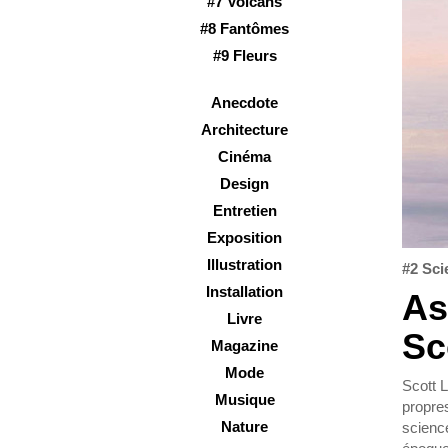
#7 Volcans
#8 Fantômes
#9 Fleurs
Anecdote
Architecture
Cinéma
Design
Entretien
Exposition
Illustration
#2 Sci
Installation
As
Livre
Sc
Magazine
Mode
Scott L
Musique
propre
Nature
science