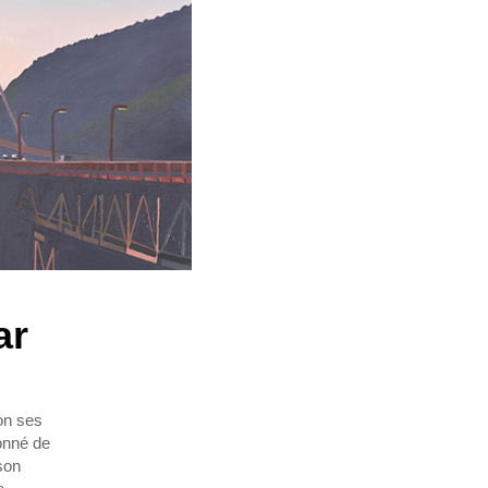
ar
lon ses
onné de
son