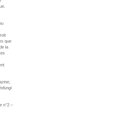
e
ue.
s
ou
roit
es que
de la
ses
ent
azine
,
ofungi
e
n°2 –