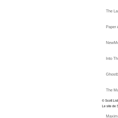
The Lan
Paper A
NewMoo
Into Th
Ghostbu
The Man
© Scott List
Le site de S
Maxim