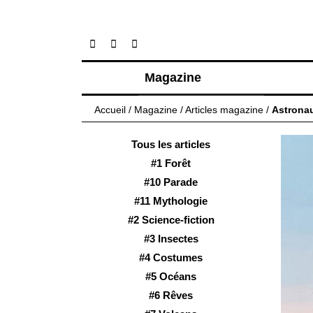
Magazine
Articles
Accueil
/
Magazine
/
Articles magazine
/
Astronau
À propos
Numéros
Tous les articles
#1 Forêt
#10 Parade
#11 Mythologie
#2 Science-fiction
#3 Insectes
#4 Costumes
#5 Océans
#6 Rêves