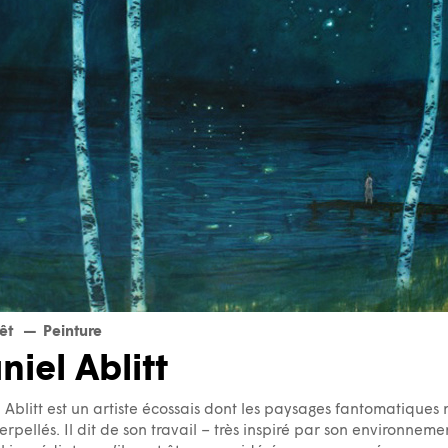
êt
Peinture
niel Ablitt
 Ablitt est un artiste écossais dont les paysages fantomatiques 
terpellés. Il dit de son travail – très inspiré par son environneme