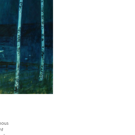
nous
nt