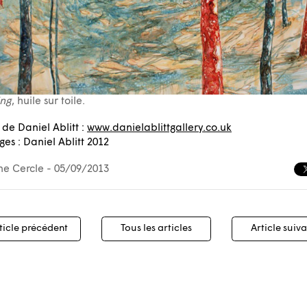
ing
, huile sur toile.
e de Daniel Ablitt :
www.danielablittgallery.co.uk
es : Daniel Ablitt 2012
ne Cercle
- 05/09/2013
igation
ticle précédent
Tous les articles
Article suiv
cles