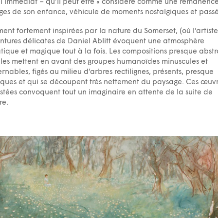
l immédiat – qu’il peut être « considéré comme une rémanenc
es de son enfance, véhicule de moments nostalgiques et passé
ent fortement inspirées par la nature du Somerset, (où l’artiste 
intures délicates de Daniel Ablitt évoquent une atmosphère
ique et magique tout à la fois. Les compositions presque abstr
iles mettent en avant des groupes humanoïdes minuscules et
ernables, figés au milieu d’arbres rectilignes, présents, presque
ques et qui se découpent très nettement du paysage. Ces œuv
stées convoquent tout un imaginaire en attente de la suite de
re.