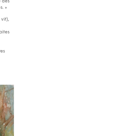
e des
s. »
vit),
aites
res