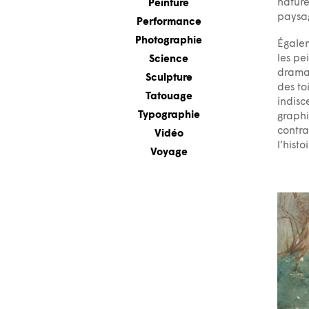
nature
Peinture
paysag
Performance
Photographie
Égalem
les pe
Science
dramat
Sculpture
des to
Tatouage
indisc
Typographie
graphi
contra
Vidéo
l’histoi
Voyage