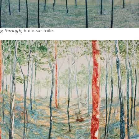
g through
, huile sur toile.