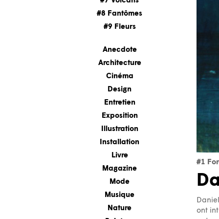
#7 Volcans
#8 Fantômes
#9 Fleurs
Anecdote
Architecture
Cinéma
Design
Entretien
Exposition
Illustration
Installation
Livre
#1 For
Magazine
Da
Mode
Musique
Daniel
Nature
ont in