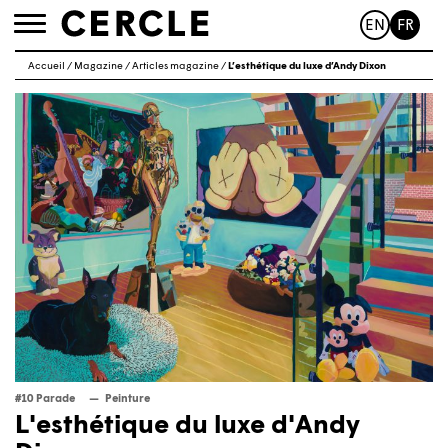
EN
FR
Toggle
navigation
Accueil
/
Magazine
/
Articles magazine
/
L’esthétique du luxe d’Andy Dixon
#10 Parade
Peinture
L'esthétique du luxe d'Andy