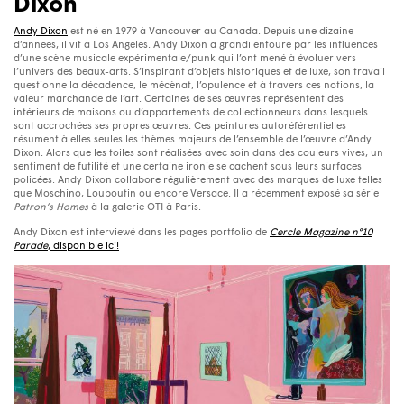
Dixon
Andy Dixon
est né en 1979 à Vancouver au Canada. Depuis une dizaine
d’années, il vit à Los Angeles. Andy Dixon a grandi entouré par les influences
d’une scène musicale expérimentale/punk qui l’ont mené à évoluer vers
l’univers des beaux-arts. S’inspirant d’objets historiques et de luxe, son travail
questionne la décadence, le mécènat, l’opulence et à travers ces notions, la
valeur marchande de l’art. Certaines de ses œuvres représentent des
intérieurs de maisons ou d’appartements de collectionneurs dans lesquels
sont accrochées ses propres œuvres. Ces peintures autoréférentielles
résument à elles seules les thèmes majeurs de l’ensemble de l’œuvre d’Andy
Dixon. Alors que les toiles sont réalisées avec soin dans des couleurs vives, un
sentiment de futilité et une certaine ironie se cachent sous leurs surfaces
policées. Andy Dixon collabore régulièrement avec des marques de luxe telles
que Moschino, Louboutin ou encore Versace. Il a récemment exposé sa série
Patron’s Homes
à la galerie OTI à Paris.
Andy Dixon est interviewé dans les pages portfolio de
Cercle Magazine n°10
Parade
, disponible ici!