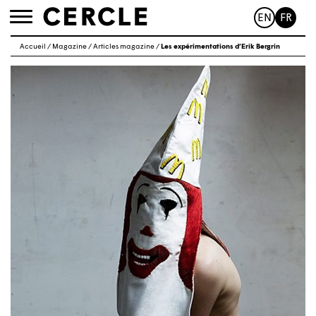
EN
FR
Toggle
navigation
Accueil
/
Magazine
/
Articles magazine
/
Les expérimentations d’Erik Bergrin