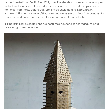
d’expérimentations. En 2011 et 2012, il réalise des détournements de masques
du Ku Klux Klan en employant divers matériaux surprenants : cigarettes à
moitié consommées, bois, clous, etc. Il crée également le
Sad Cocoon
,
retranscription en costume
d’émotions coulantes sur un “mur” de briques
. Son
travail possède une dimension à la fois comique et inquiétante.
Erik Bergrin réalise également des costumes de scène et des masques pour
divers magazines de mode.