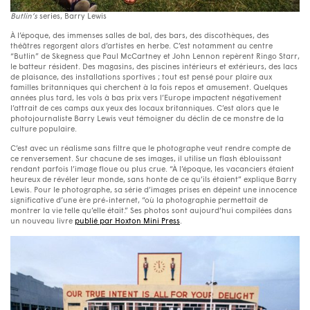
Butlin’s
series, Barry Lewis
À l’époque, des immenses salles de bal, des bars, des discothèques, des
théâtres regorgent alors d’artistes en herbe. C’est notamment au centre
“Butlin” de Skegness que Paul McCartney et John Lennon repèrent Ringo Starr,
le batteur résident. Des magasins, des piscines intérieurs et extérieurs, des lacs
de plaisance, des installations sportives ; tout est pensé pour plaire aux
familles britanniques qui cherchent à la fois repos et amusement. Quelques
années plus tard, les vols à bas prix vers l’Europe impactent négativement
l’attrait de ces camps aux yeux des locaux britanniques. C’est alors que le
photojournaliste Barry Lewis veut témoigner du déclin de ce monstre de la
culture populaire.
C’est avec un réalisme sans filtre que le photographe veut rendre compte de
ce renversement. Sur chacune de ses images, il utilise un flash éblouissant
rendant parfois l’image floue ou plus crue. “À l’époque, les vacanciers étaient
heureux de révéler leur monde, sans honte de ce qu’ils étaient” explique Barry
Lewis. Pour le photographe, sa série d’images prises en dépeint une innocence
significative d’une ère pré-internet, “où la photographie permettait de
montrer la vie telle qu’elle était.” Ses photos sont aujourd’hui compilées dans
un nouveau livre
publié par Hoxton Mini Press
.