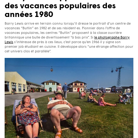
des vacances populaires des
années 1980
Barry Lewis arrive en terrain connu lorsqu’il dresse le portrait d’un centre de
vacances “Butlin” en 1982 et de ses résident·es. Pionnier dans l’offre de
vacances populaires, les centres “Butlin” proposent à la classe ouvrière
britannique une bulle de divertissement “à bas prix”. Si
le photographe Barry
Lewis
s’intéresse de près à ces lieux, c’est parce qu’en 1966 il y signe son
premier job étudiant en cuisine. Il développe alors “une étrange affection pour
cet univers clos et parallèle”.