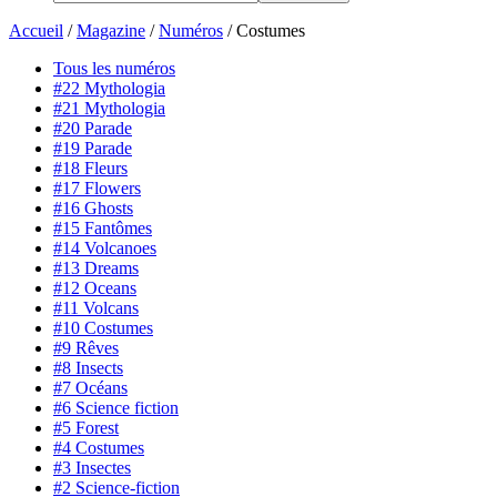
Accueil
/
Magazine
/
Numéros
/
Costumes
Tous les numéros
#22 Mythologia
#21 Mythologia
#20 Parade
#19 Parade
#18 Fleurs
#17 Flowers
#16 Ghosts
#15 Fantômes
#14 Volcanoes
#13 Dreams
#12 Oceans
#11 Volcans
#10 Costumes
#9 Rêves
#8 Insects
#7 Océans
#6 Science fiction
#5 Forest
#4 Costumes
#3 Insectes
#2 Science-fiction