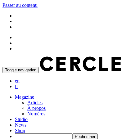
Passer au contenu
Toggle navigation
en
fr
Magazine
Articles
À propos
Numéros
Studio
News
Shop