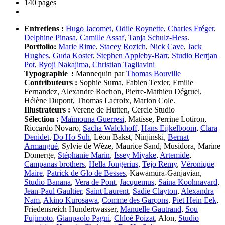
140 pages
Entretiens :
Hugo Jacomet
,
Odile Roynette
,
Charles Fréger
,
Delphine Pinasa
,
Camille Assaf
,
Tanja Schulz-Hess
.
Portfolio:
Marie Rime
,
Stacey Rozich
,
Nick Cave
,
Jack
Hughes
,
Guda Koster
,
Stephen Appleby-Barr
,
Studio Bertjan
Pot
,
Ryoji Nakajima
,
Christian Tagliavini
Typographie :
Mannequin par
Thomas Bouville
Contributeurs :
Sophie Suma, Fabien Texier, Emilie
Fernandez, Alexandre Rochon, Pierre-Mathieu Dégruel,
Hélène Dupont, Thomas Lacroix, Marion Cole.
Illustrateurs :
Verene de Hutten, Cercle Studio
Sélection :
Maïmouna Guerresi
, Matisse, Perrine Lotiron,
Riccardo Novaro,
Sacha Walckhoff
,
Hans Eijkelboom
,
Clara
Denidet
,
Do Ho Suh
, Léon Bakst, Ninjinski,
Bernat
Armangué
, Sylvie de Wèze, Maurice Sand, Musidora, Marine
Domerge,
Stéphanie Marin
,
Issey Miyake
,
Artemide
,
Campanas brothers
,
Hella Jongerius
,
Tejo Remy
,
Véronique
Maire
,
Patrick de Glo de Besses
, Kawamura-Ganjavian,
Studio Banana
,
Vera de Pont
,
Jacquemus
,
Saina Koohnavard
,
Jean-Paul Gaultier
,
Saint Laurent
,
Sadie Clayton
,
Alexandra
Nam
,
Akino Kurosawa
,
Comme des Garçons
,
Piet Hein Eek
,
Friedensreich Hundertwasser,
Manuelle Gautrand
,
Sou
Fujimoto
,
Gianpaolo Pagni
,
Chloé Poizat
, Alon,
Studio