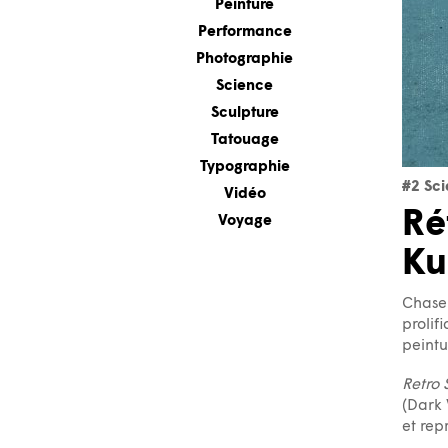
Peinture
Performance
Photographie
Science
Sculpture
Tatouage
Typographie
#2 Sci
Vidéo
Ré
Voyage
Ku
Chase K
prolif
peintu
Retro 
(Dark 
et rep