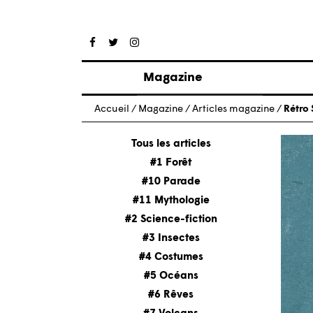
Magazine
Articles
Accueil
/
Magazine
/
Articles magazine
/
Rétro
À propos
Numéros
Tous les articles
#1 Forêt
#10 Parade
#11 Mythologie
#2 Science-fiction
#3 Insectes
#4 Costumes
#5 Océans
#6 Rêves