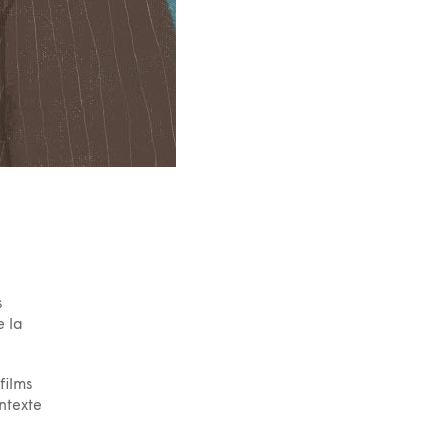
s
e la
films
ntexte