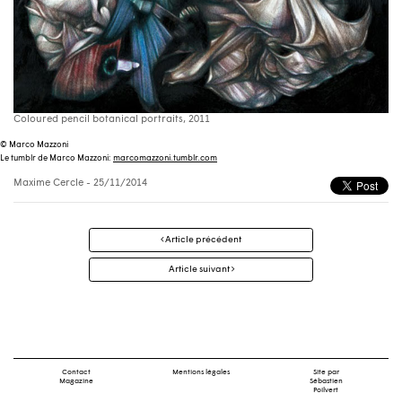
Coloured pencil botanical portraits, 2011
© Marco Mazzoni
Le tumblr de Marco Mazzoni:
marcomazzoni.tumblr.com
Maxime Cercle
- 25/11/2014
Navigation
Article précédent
des
articles
Article suivant
Contact
Mentions légales
Site par
Magazine
Sébastien
Poilvert