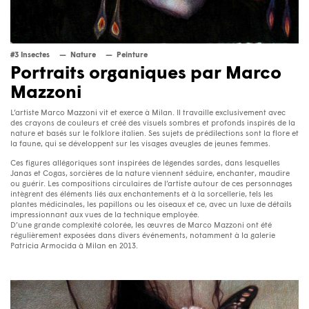
#3 Insectes
Nature
Peinture
Portraits organiques par Marco
Mazzoni
L’artiste Marco Mazzoni vit et exerce à Milan. Il travaille exclusivement avec
des crayons de couleurs et créé des visuels sombres et profonds inspirés de la
nature et basés sur le folklore italien. Ses sujets de prédilections sont la flore et
la faune, qui se développent sur les visages aveugles de jeunes femmes.
Ces figures allégoriques sont inspirées de légendes sardes, dans lesquelles
Janas et Cogas, sorcières de la nature viennent séduire, enchanter, maudire
ou guérir. Les compositions circulaires de l’artiste autour de ces personnages
intègrent des éléments liés aux enchantements et à la sorcellerie, tels les
plantes médicinales, les papillons ou les oiseaux et ce, avec un luxe de détails
impressionnant aux vues de la technique employée.
D’une grande complexité colorée, les œuvres de Marco Mazzoni ont été
régulièrement exposées dans divers événements, notamment à la galerie
Patricia Armocida à Milan en 2013.