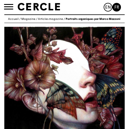
EN
FR
Toggle
navigation
Accueil
/
Magazine
/
Articles magazine
/
Portraits organiques par Marco Mazzoni