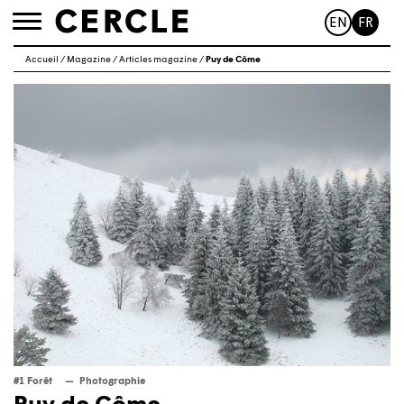
EN
FR
Toggle
navigation
Accueil
/
Magazine
/
Articles magazine
/
Puy de Côme
#1 Forêt
Photographie