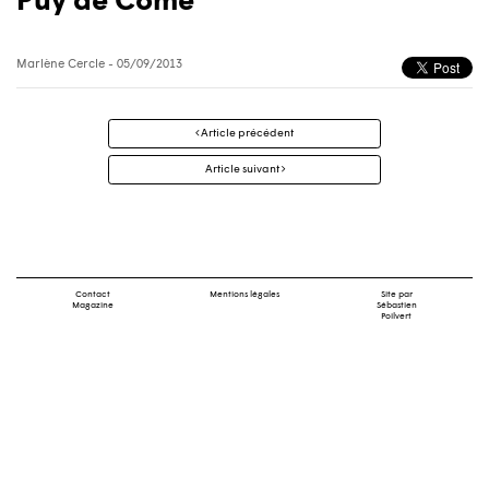
Puy de Côme
Marlène Cercle
- 05/09/2013
Navigation
Article précédent
des
articles
Article suivant
Contact
Mentions légales
Site par
Magazine
Sébastien
Poilvert