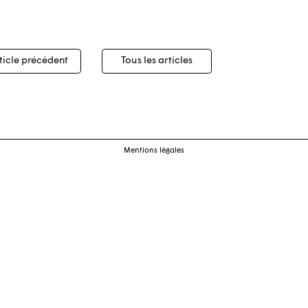
igation
ticle précédent
Tous les articles
cles
Mentions légales