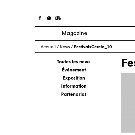
Magazine
Articles
Accueil
/
News
/
FestivalxCercle_10
À propos
Fe
Numéros
Toutes les news
Événement
Exposition
Information
Partenariat