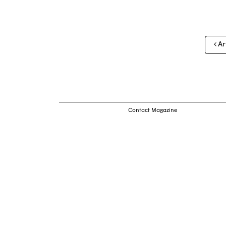
Nav
Ar
des
arti
Contact Magazine