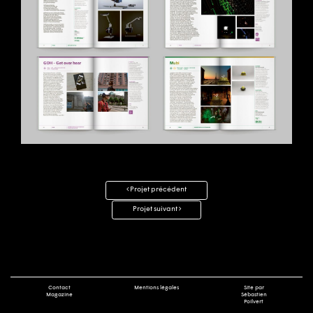
Navigation
Projet précédent
des
Projet suivant
articles
Contact
Mentions légales
Site par
Magazine
Sébastien
Poilvert