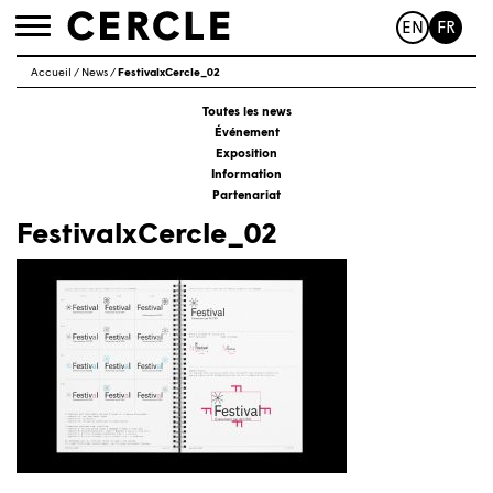
EN
FR
Toggle
navigation
Accueil
/
News
/
FestivalxCercle_02
Toutes les news
Événement
Exposition
Information
Partenariat
FestivalxCercle_02