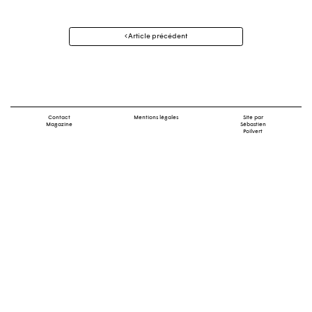
Navigation
Article précédent
des
articles
Contact
Mentions légales
Site par
Magazine
Sébastien
Poilvert