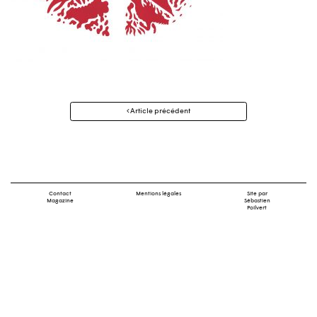
Navigation
Article précédent
des
articles
Contact
Mentions légales
Site par
Magazine
Sébastien
Poilvert