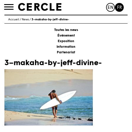
EN
FR
Toggle
navigation
Accueil
/
News
/
3–makaha-by-jeff-divine-
Toutes les news
Événement
Exposition
Information
Partenariat
3–makaha-by-jeff-divine-