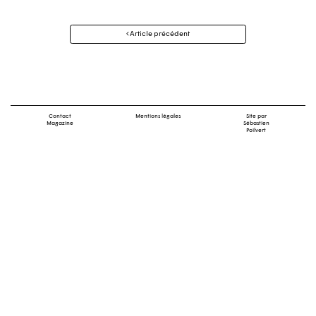
Navigation
Article précédent
des
articles
Contact
Mentions légales
Site par
Magazine
Sébastien
Poilvert