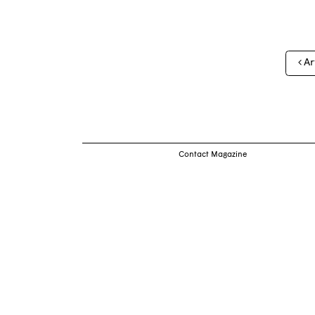
Nav
Ar
des
arti
Contact Magazine