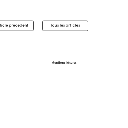
igation
ticle précédent
Tous les articles
cles
Mentions légales