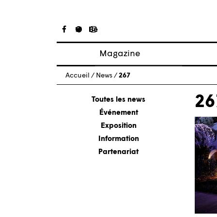
Magazine
Articles
Accueil
/
News
/
267
À propos
26
Numéros
Toutes les news
Événement
Exposition
Information
Partenariat