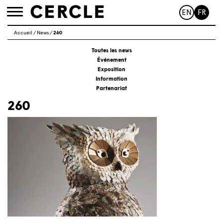
EN
FR
Toggle
navigation
Accueil
/
News
/
260
Toutes les news
Événement
Exposition
Information
Partenariat
260