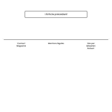
Navigation
Article précédent
des
articles
Contact
Mentions légales
Site par
Magazine
Sébastien
Poilvert