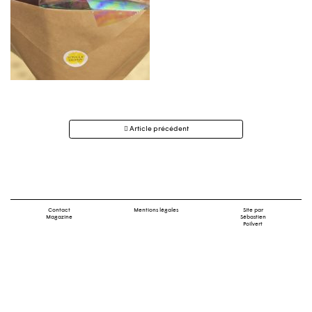
Navigation
Article précédent
des
articles
Contact
Mentions légales
Site par
Magazine
Sébastien
Poilvert