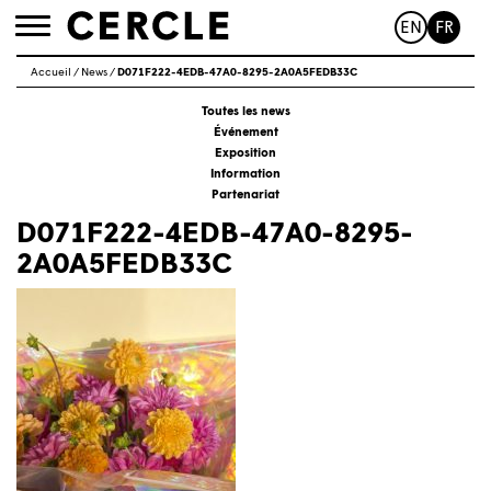
EN
FR
Toggle
navigation
Accueil
/
News
/
D071F222-4EDB-47A0-8295-2A0A5FEDB33C
Toutes les news
Événement
Exposition
Information
Partenariat
D071F222-4EDB-47A0-8295-
2A0A5FEDB33C