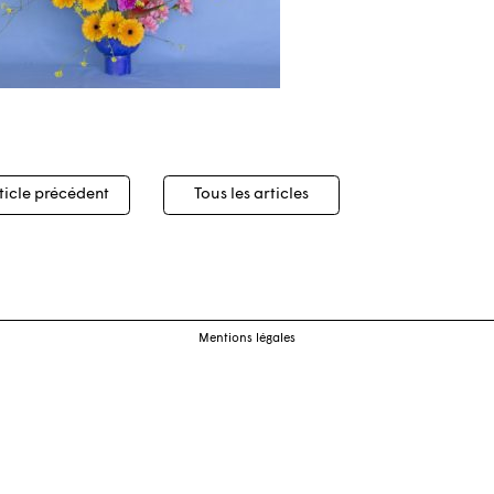
igation
ticle précédent
Tous les articles
cles
Mentions légales