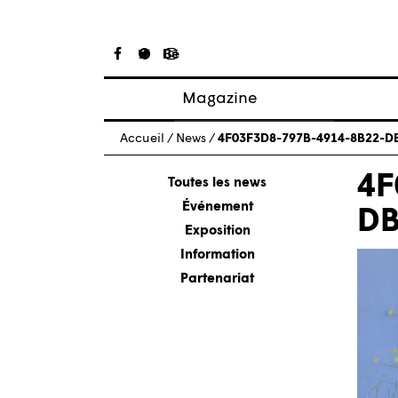
Magazine
Articles
Accueil
/
News
/
4F03F3D8-797B-4914-8B22-D
À propos
4F
Numéros
Toutes les news
Événement
DB
Exposition
Information
Partenariat