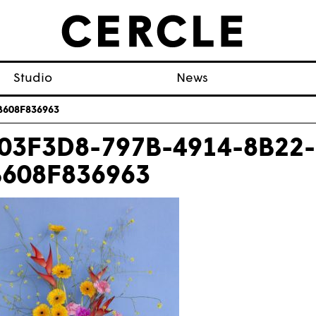
Studio
News
B608F836963
03F3D8-797B-4914-8B22-
608F836963