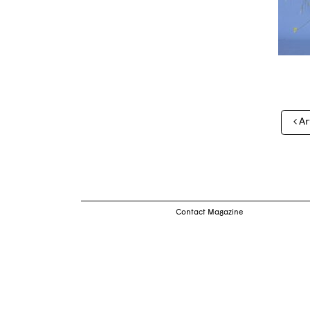
Nav
Ar
des
arti
Contact Magazine