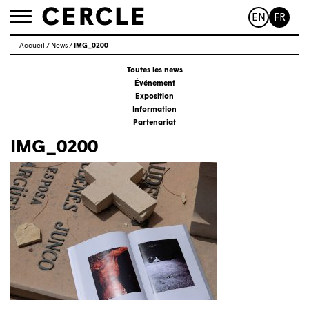
EN
FR
Toggle
navigation
Accueil
/
News
/
IMG_0200
Toutes les news
Événement
Exposition
Information
Partenariat
IMG_0200