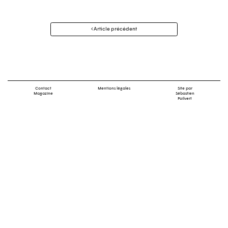
Navigation
Article précédent
des
articles
Contact
Mentions légales
Site par
Magazine
Sébastien
Poilvert