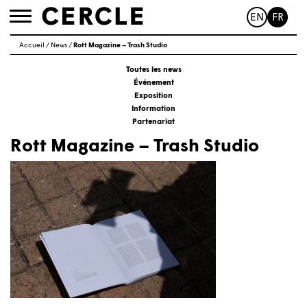
EN
FR
Toggle
navigation
Accueil
/
News
/
Rott Magazine – Trash Studio
Toutes les news
Événement
Exposition
Information
Partenariat
Rott Magazine – Trash Studio