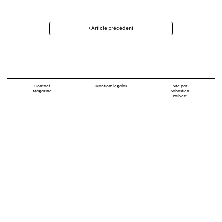
Navigation
Article précédent
des
articles
Contact
Mentions légales
Site par
Magazine
Sébastien
Poilvert