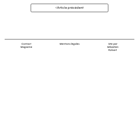
Navigation
Article précédent
des
articles
Contact
Mentions légales
Site par
Magazine
Sébastien
Poilvert