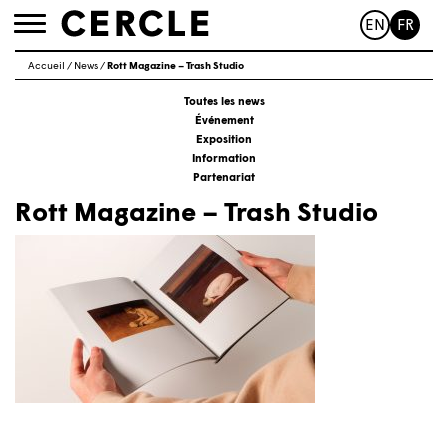
EN
FR
Toggle
navigation
Accueil
/
News
/
Rott Magazine – Trash Studio
Toutes les news
Événement
Exposition
Information
Partenariat
Rott Magazine – Trash Studio