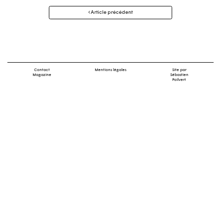
Navigation
Article précédent
des
articles
Contact
Mentions légales
Site par
Magazine
Sébastien
Poilvert