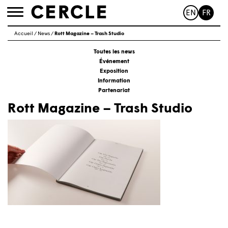
EN
FR
Toggle
navigation
Accueil
/
News
/
Rott Magazine – Trash Studio
Toutes les news
Événement
Exposition
Information
Partenariat
Rott Magazine – Trash Studio