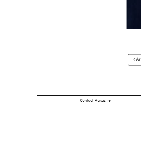
Nav
Ar
des
arti
Contact Magazine