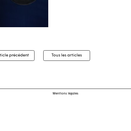
igation
ticle précédent
Tous les articles
cles
Mentions légales